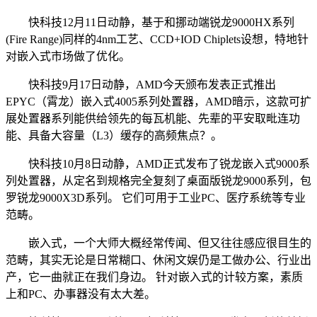
快科技12月11日动静，基于和挪动端锐龙9000HX系列
(Fire Range)同样的4nm工艺、CCD+IOD Chiplets设想，特地针
对嵌入式市场做了优化。
快科技9月17日动静，AMD今天颁布发表正式推出
EPYC（霄龙）嵌入式4005系列处置器，AMD暗示，这款可扩
展处置器系列能供给领先的每瓦机能、先辈的平安取毗连功
能、具备大容量（L3）缓存的高频焦点？。
快科技10月8日动静，AMD正式发布了锐龙嵌入式9000系
列处置器，从定名到规格完全复刻了桌面版锐龙9000系列，包
罗锐龙9000X3D系列。 它们可用于工业PC、医疗系统等专业
范畴。
嵌入式，一个大师大概经常传闻、但又往往感应很目生的
范畴，其实无论是日常糊口、休闲文娱仍是工做办公、行业出
产，它一曲就正在我们身边。 针对嵌入式的计较方案，素质
上和PC、办事器没有太大差。