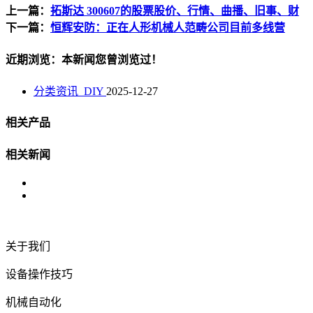
上一篇：
拓斯达 300607的股票股价、行情、曲播、旧事、财
下一篇：
恒辉安防：正在人形机械人范畴公司目前多线营
近期浏览：本新闻您曾浏览过！
分类资讯_DIY
2025-12-27
相关产品
相关新闻
关于我们
设备操作技巧
机械自动化