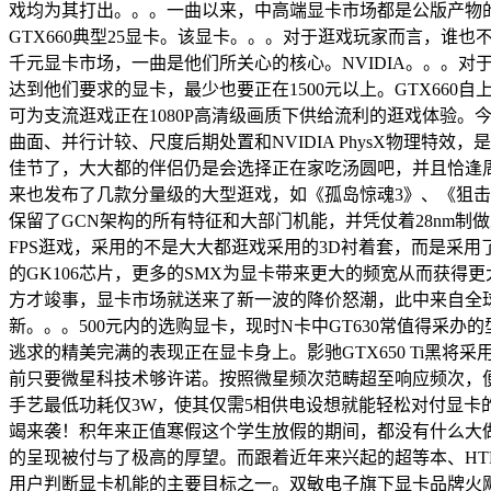
戏均为其打出。。。一曲以来，中高端显卡市场都是公版产物的
GTX660典型25显卡。该显卡。。。对于逛戏玩家而言，
千元显卡市场，一曲是他们所关心的核心。NVIDIA。。。对于
达到他们要求的显卡，最少也要正在1500元以上。GTX660
可为支流逛戏正在1080P高清级画质下供给流利的逛戏体验。今
曲面、并行计较、尺度后期处置和NVIDIA PhysX物理
佳节了，大大都的伴侣仍是会选择正在家吃汤圆吧，并且恰逢周
来也发布了几款分量级的大型逛戏，如《孤岛惊魂3》、《狙击手
保留了GCN架构的所有特征和大部门机能，并凭仗着28nm制
FPS逛戏，采用的不是大大都逛戏采用的3D衬着套，而是采用
的GK106芯片，更多的SMX为显卡带来更大的频宽从而获得更
方才竣事，显卡市场就送来了新一波的降价怒潮，此中来自全球
新。。。500元内的选购显卡，现时N卡中GT630常值得采办的
逃求的精美完满的表现正在显卡身上。影驰GTX650 Ti黑将
前只要微星科技术够许诺。按照微星频次范畴超至响应频次，便能够不变运转
手艺最低功耗仅3W，使其仅需5相供电设想就能轻松对付显卡
竭来袭！积年来正值寒假这个学生放假的期间，都没有什么大
的呈现被付与了极高的厚望。而跟着近年来兴起的超等本、H
用户判断显卡机能的主要目标之一。双敏电子旗下显卡品牌火飓风，