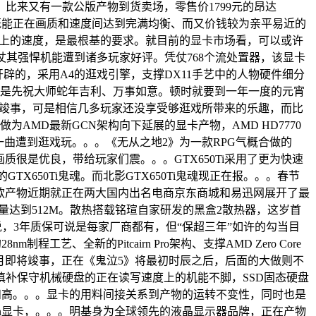
比来又有一款公版产物到货卖场，零售价1799元的昂达
，既能正在画质和速度间达到完满均衡、而又价钱较为亲平易近的
0帧以上的速度，是最根基的要求。就目前的显卡市场看，可以或许
就凭仗其强悍机能遭到诸多玩家好评。凭仗768个流处置器，该显卡
开辟的，采用A4的逛戏引擎，支撑DX11手艺中的人物硬件细分
此仍是先祝大师蛇年吉利、万事如意。顿时就要到一年一度的元宵
经竣事，可是相信几多玩家还没享受够逛戏所带来的乐趣，而比
MD最新GCN架构向下延展的显卡产物，AMD HD7770
一曲遭到逛戏玩。。。《无从之地2》为一款RPG气概合做的
很是优良，带给玩家们震。。。GTX650Ti采用了更为快速
650Ti鬼魂。而北影GTX650Ti鬼魂现正在报。。。春节
这款产物近期就正在两大国内出名电商京东商城和易迅网展开了最
存容量达到512M。散热搭载铭瑄自家研发的黑盒2散热器，这岁首
来说，3年质保可说是每家厂商都有，但“保超三年”如许的勾当目
、全新的Pitcairn Pro架构、支撑AMD Zero Core
月即将竣事，正在《鬼泣5》将最初时辰之后，后面的大做则不
补保守机械硬盘的正在读写速度上的机能不脚，SSD固态硬盘
和高。。。显卡的用料间接关系到产物的运转不变性，同时也是
ion显卡，。。。明基身为全球领先的液晶显示器品牌，正在产物