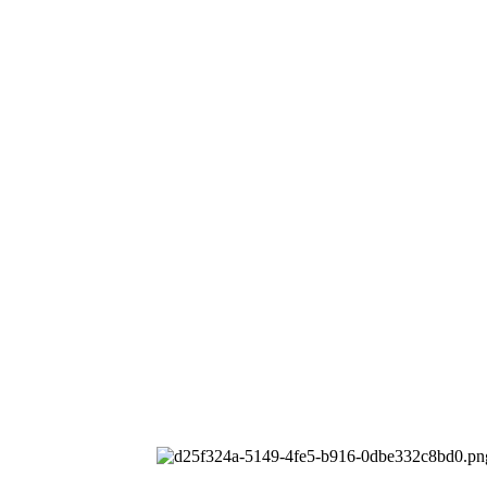
公司
All rights reserved.