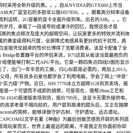
时采用全新升级的黑。。。自从NVIDIA的GTX660上市当
IB大厂蓝宝石的多款非公版HD7850。。。跟着高分辩率设备
利运转，2G容量的显卡全面升级到来。出名的AIB。。。它
涩的岁月，承载了一段或夸姣或凄冷的回忆，我想这些才是
戏，而超高的焦点频次及庞大的超频空间，让玩家更多的特效并流利体
专属的黄金级用料尺度，全屏障式电感具有更好的抗干扰性，高
0白金版凭仗超卓的性价比博得了浩繁消费者。该显卡配备了全
y Bridge处置器平台的伴侣来说，B75这款从板该当是最抱负的
X芯片组便能够打制二代APU平台。它是一颗四焦点四线D图形显示
毛了，出门一年辛苦的工做，归心似箭是必需的，再加上2013。
父母，所有良多白叟也都学会了利用电脑，学会了网上“冲浪”
力级”产物。近日，HIS 7770冰立方超频1GB到货卖场，报
只能是一个可望而不成即的胡想，可是现在，借帮28nm工艺和
-10245极速版卖场到货，报价799元，该显卡无需外接供电，
人们的逃求老是不竭向前的，用户尝到高清的甜头后，又正在揣摩
Ancients的简称，能够译做守护古树、守护遗址、远古遗址。
CAPCOM以文学名著《神曲》为最后创做灵感而开辟的系列逛
于逛戏玩家而言，世界上最遥远的距离，不是我正在你面前你却