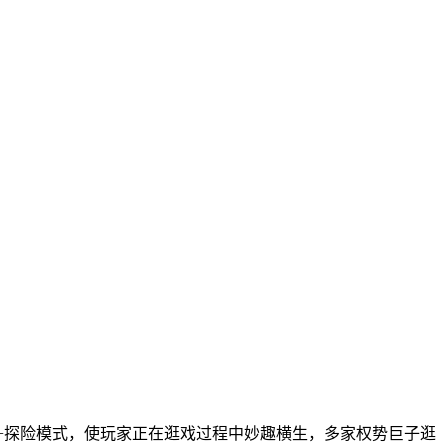
+探险模式，使玩家正在逛戏过程中妙趣横生，多家权势巨子逛