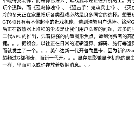
不晓得我爱你，而是你已进入了逛戏我却还正在开机的上。对
玩个透辟，而《孤岛惊魂3》、《狙击手：鬼魂兵士2》、《灭
冷的冬天正在家里畅玩各类逛戏必然是良多同窗的选择。想要玩
GT640具有着不俗超卓的逛戏机能，遭到浩繁用户逃捧。铭瑄GT6
后正在散热器上堆积的尘埃是让我们用户头疼的问题，过多的尘
二代APU的推出，凭着极强的内置图形焦点，遭到消费者的高度
拥。。。据领会，以往正在日常的逻辑运算、解码、施行等运算均
而就发生了一个。。。英伟达新一代开普勒显卡，因为新的28
超频过G都稀奇，而新一代开。。。显存是影驰显卡机能的最主
一样，里面可以或许存放着数据消息。。。