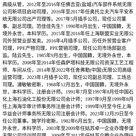
高级从管，2012年至2016年任佛吉亚(盐城)汽车部件系统无限
公司新项目启动司理，2016年至2017年任奥托立夫汽车平安系
统无限公司出产司理等。2017年5月插手公司，现任公司董
事、副总司理。范佳佳先生！1990年8月出生，中国国籍，无
境外永世，本科学历。2015年至2016年任上海联盟实业无限公
司外贸营业部发卖。2016年4月插手公司，历任外贸营业客户
司理，PPE产物司理，PPE营销司理，现任公司市场部副总
监。陆云先生，1985年9月出生，中国国籍，无境外永世，本
科学历。2008年至2014年任森萨塔科技无限公司资深工艺工程
师、车间从任，2014年至2022年任舍弗勒(中国)无限公司高级
运营司理，2023年1月插手公司，现任公司副总司理、工场总
司理。浦敏敏密斯，1968年12月出生，中国国籍，无境外永
世，本科学历，注册会计师。1991年7月至1997年8月任中国石
化上海石油化工股份无限公司会计师；1997年9月至1999年8月
任上海海华审计师事务所注册会计师；1999年9月至今任上海
华益会计师事务所无限公司注册会计师。2023年12月29日至今
任公司董事。施学玲密斯，1982年6月出生，中国国籍，无境
外永世，本科学历，2003年至2009年任姑苏卓一企业办理参谋
无限公司培训部司理，2009年至2012年任姑苏众腾企业办理征