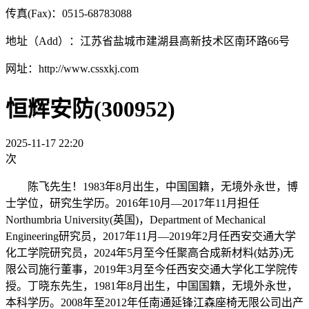
传真(Fax)：0515-68783088
地址（Add）：江苏省盐城市建湖县高新技术区南环路66号
网址：http://www.cssxkj.com
恒辉安防(300952)
2025-11-17 22:20
次
陈飞先生！1983年8月出生，中国国籍，无境外永世，博
士学位，研究生学历。2016年10月—2017年11月担任
Northumbria University(英国)，Department of Mechanical
Engineering研究员，2017年11月—2019年2月任西安交通大学
化工学院研究员，2024年5月至今任聚高合成新材料(姑苏)无
限公司施行董事，2019年3月至今任西安交通大学化工学院传
授。丁晓东先生，1981年8月出生，中国国籍，无境外永世，
本科学历。2008年至2012年任南通延锋江森座椅无限公司出产