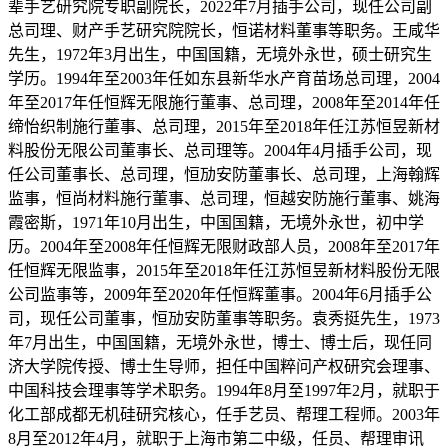
辈手艺研究院专职副院长，2022年7月插手公司，现任公司副
总司理、财产手艺研究院院长，恒诺材料董事等职务。王咸华
先生，1972年3月出生，中国国籍，无境外永世，硕士研究生
学历。1994年至2003年任如东县新华水产育苗场总司理，2004
年至2017年任恒辉无限施行董事、总司理，2008年至2014年任
缔怡织制施行董事、总司理，2015年至2018年任江苏恒昱新材
料股份无限公司董事长、总司理等。2004年4月插手公司，现
任公司董事长、总司理，恒劢安防董事长、总司理，上海翰辉
监事，恒尚材料施行董事、总司理，恒越安防施行董事、姚海
霞密斯，1971年10月出生，中国国籍，无境外永世，初中学
历。2004年至2008年任恒辉无限财政部人员，2008年至2017年
任恒辉无限监事，2015年至2018年任江苏恒昱新材料股份无限
公司监事等，2009年至2020年任恒辉董事。2004年6月插手公
司，现任公司董事，恒劢安防董事等职务。袁秀挺先生，1973
年7月出生，中国国籍，无境外永世，博士、博士后，现任同
济大学院传授、博士生导师，担任中国粹问产权研究会理事、
中国科技会理事等学术职务。1994年8月至1997年2月，就职于
化工部成都无机硅研究核心，任手艺员、帮理工程师。2003年
8月至2012年4月，就职于上海市第二中级，任员、帮理审讯