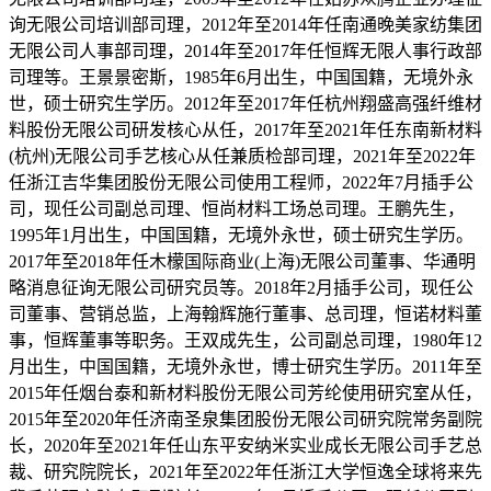
询无限公司培训部司理，2012年至2014年任南通晚美家纺集团
无限公司人事部司理，2014年至2017年任恒辉无限人事行政部
司理等。王景景密斯，1985年6月出生，中国国籍，无境外永
世，硕士研究生学历。2012年至2017年任杭州翔盛高强纤维材
料股份无限公司研发核心从任，2017年至2021年任东南新材料
(杭州)无限公司手艺核心从任兼质检部司理，2021年至2022年
任浙江吉华集团股份无限公司使用工程师，2022年7月插手公
司，现任公司副总司理、恒尚材料工场总司理。王鹏先生，
1995年1月出生，中国国籍，无境外永世，硕士研究生学历。
2017年至2018年任木檬国际商业(上海)无限公司董事、华通明
略消息征询无限公司研究员等。2018年2月插手公司，现任公
司董事、营销总监，上海翰辉施行董事、总司理，恒诺材料董
事，恒辉董事等职务。王双成先生，公司副总司理，1980年12
月出生，中国国籍，无境外永世，博士研究生学历。2011年至
2015年任烟台泰和新材料股份无限公司芳纶使用研究室从任，
2015年至2020年任济南圣泉集团股份无限公司研究院常务副院
长，2020年至2021年任山东平安纳米实业成长无限公司手艺总
裁、研究院院长，2021年至2022年任浙江大学恒逸全球将来先