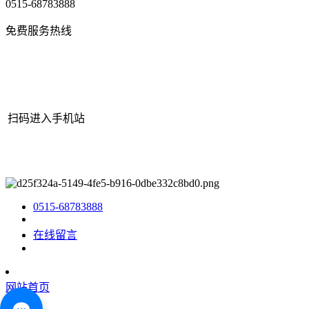
0515-68783888
免费服务热线
扫码进入手机站
网站地图
|
|
XML
|
© 2022 Copyright
江苏bjl平台官方网站机械有
限公司
All rights reserved.
0515-68783888
在线留言
网站首页