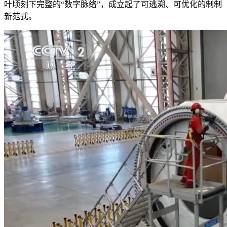
叶顷刻下完整的“数字脉络”，成立起了可逃溯、可优化的制制
新范式。