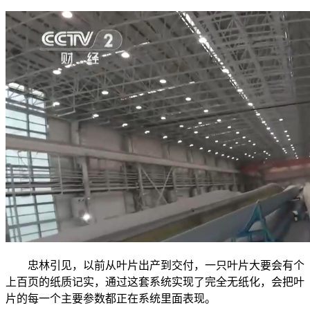
忠林引见，以前从叶片出产到交付，一只叶片大要会有个
上百页的纸质记实，通过这套系统实现了完全无纸化，会把叶
片的每一个主要参数都正在系统里面表现。