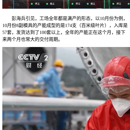
彭海兵引见，工场全年都是满产的形态，以10月份为例，
10月份8副模具的产能成型的是174支（百米级叶片），入库是
57套，发货达到了100套以上，全年的产能正在这个月，接下
来两个月也常大的交付周期。