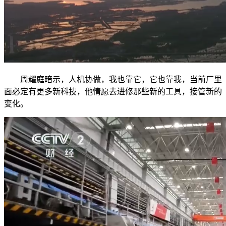
周耀庭暗示，人机协做，我也靠它，它也靠我，当前厂里
面必定有更多新科技，他情愿去进修那些新的工具，接管新的
变化。