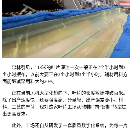
忠林引见，118米的叶片灌注一次一般正在2个半小时到3
个小时摆布，以前大要正在3个小时到3个半小时，辅材用料方
面能够减罕用料大约20%。
正在当前风机大型化趋向下，叶片的长度敏捷冲破百米。
除了出产速度快，还要强度高、分量轻、出产误差要小。材
料、工艺的严苛，也对这家叶片工场从“制制”向“智制”转型提
出更高要求。
此外，工场还自从研发了一套质量数字化系统，为每一片