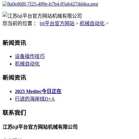
您当前的位置 ：
bjl平台官方网站
>
机械自动化
>
新闻资讯
设备操作技巧
机械自动化
新闻资讯
2025 Medtec今日正在
行进的海岸线D+A
联系我们
江苏bjl平台官方网站机械有限公司