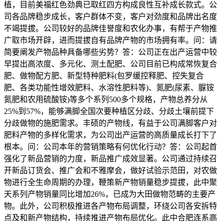
植，目前美福红色劲典已取红四方构成良性互补成长款式。公
司各品牌稳步成长，客户群体不变，客户对劲度和品牌出名度
不竭提拔。公司较好的品牌佳誉度和农化办事，有帮于产物推
广取市场开辟，进而提拔自有品牌产物的市场拥有率。问：请
简要阐发产物品种具备哪些劣势？答：公司正在出产运营中较
早提出高浓度、多元化、测土配肥、公司目前已构成常恢复合
肥、做物配方肥、新型特种肥料(包罗缓控释肥、控失复合
肥、各类功能性增效肥料、水溶性肥料等)、氮肥(尿素、脲铵
氮肥和农用硫酸铵)等多个系列500多个规格，产物总养分从
25%到57%，能够满脚全国次要种植区分歧、分歧土壤前提下
分歧做物的施肥需求。丰硕的产物线，有益于公司满脚客户对
肥料产物的多样化需求，为公司出产运营的高质量成长打下了
根本。问：公司本年的营销策略有何优化行动？答：公司起首
强化了新品营销的力度，新品推广成效显著。公司通过持续召
开新品订货会、推广会和不雅摩会，做好试验示范田，对农做
物进行全生命周期的办理，鞭策新产物销量稳步提拔，此中聚
天系列产物销量同比增加26%，已成为大田做物范畴的主要产
物。此外，公司积极推进各产物布局调整，环绕公司各安拆特
点及和新产物结构，持续推进产物布局优化。此中合肥连系高