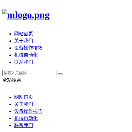
网站首页
关于我们
设备操作技巧
机械自动化
联系我们
全站搜索
网站首页
关于我们
设备操作技巧
机械自动化
联系我们