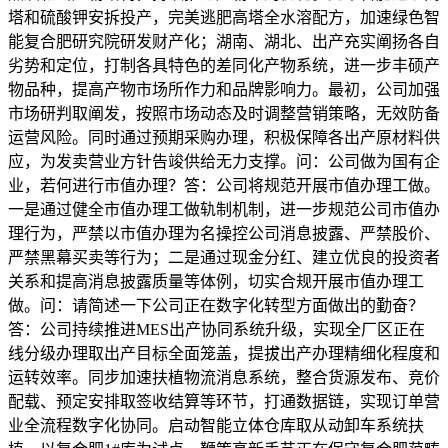
塔和硫酸钾安拆投产，完美逃肥高塔全水溶配方，加速绿色智
能复合肥研究院研发财产化；湖南、湖北、出产充实阐扬各自
劣势和定位，打制各具特色的差同化产物系统，进一步丰硕产
物品种，提高产物市场所作力和品牌影响力。最初，公司加强
市场研判取阐发，按照市场动态及时调整营销策略，无效防备
运营风险。同时通过预期采购办理，积极保障各出产原材料供
应，为发卖营业方针告竣供给无力支撑。问：公司做为国有企
业，若何进行市值办理？答：公司将规范开展市值办理工做。
一是通过健全市值办理工做轨制机制，进一步规范公司市值办
理行为，严禁以市值办理为名操控公司消息披露、严禁股价、
严禁黑幕买卖等行为；二是通过现金分红、建立优良的投资者
关系和提高消息披露质量等体例，切实合规开展市值办理工
做。问：请简述一下公司正在数字化转型方面做出的勤奋？
答：公司持续推进MES出产协同系统升级，实现全厂区正在
线分级办理取出产目标全面笼盖，提拔出产办理精细化程度和
运转效率。同步加速扶植物流消息系统，整合货源发布、竞价
配载、预定安排取签收结算等环节，打通数据链，实现订单营
业全流程数字化协同。启动智能立体仓库取从动卸车系统扶