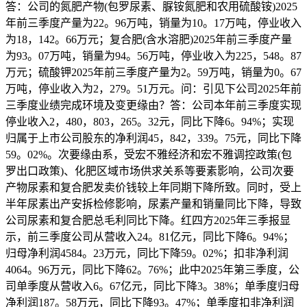
答：公司的氮肥产物(包罗尿素、脲铵氮肥和农用硫酸铵)2025
年前三季度产量为22。96万吨，销量为10。17万吨，停业收入
为18，142。66万元；复合肥(含水溶肥)2025年前三季度产量
为93。07万吨，销量为94。56万吨，停业收入为225，548。87
万元；硫酸钾2025年前三季度产量为2。59万吨，销量为0。67
万吨，停业收入为2，279。51万元。问：引见下公司2025年前
三季度业绩完成环境及变更缘由？答：公司本年前三季度实现
停业收入2，480，803，265。32元，同比下降6。94%；实现
归属于上市公司股东的净利润45，842，339。75元，同比下降
59。02%。次要缘由系，受宏不雅经济和宏不雅调控政策(包
罗出口政策)、化肥区域市场供求关系等要素影响，公司次要
产物尿素和复合肥发卖价钱较上年同期下降所致。同时，受上
半年尿素出产安拆检修影响，尿素产量和销量同比下降，导致
公司尿素和复合肥总毛利同比下降。红四方2025年三季报显
示，前三季度公司从营收入24。81亿元，同比下降6。94%；
归母净利润4584。23万元，同比下降59。02%；扣非净利润
4064。96万元，同比下降62。76%；此中2025年第三季度，公
司单季度从营收入6。67亿元，同比下降3。38%；单季度归母
净利润187。58万元，同比下降93。47%；单季度扣非净利润