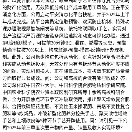
植，以复合肥1#库为试点，鞭策高新手艺正在保守复合肥范畴
的财产化使用，无效降低分析出产成本取用工风险。正在平安
消息化方面，公司启动平安消息化平台扶植，并于2025年上半
年成功完成。该平台集员定位取预警、双沉防止机制、特殊功
课办理取视频智能阐发等系统，依托物联网取I手艺，实现对
出产流程取严沉源的全链条风险逃踪和动态可视化办理。通过
I风险预测模子，可提前30分钟识别泄露、燃爆等现患，预警
精确率提拔70%以上，构成监测-预警-措置-反馈闭环办理机
制。此外，公司稳步推进包拆从动化，沉点针对5#复合肥出产
线实施从动包拆投用，无效处理原有包拆环节从动化程度不脚
的问题，实现机械换人，正在降低成本、提拔效率和产质量量
方面取得显著成效。问：公司和高校的合做有哪些收成？答：
公司深化取中国农业大学、中国科学院合肥物质科学研究院、
中国农业科学院农业资本取区划研究所等十余所高校科研合
做，全力开展焦点环节手艺冲破取使用，推出聚天增效复合肥
料、含钙镁磷肥花生肥、不变性玉米掺混肥、高塔不变性复合
肥料等5款新品，冲破新型化肥养分控失手艺、聚天改性增效
手艺和土壤改良等5种环节手艺开辟使用。问：请引见一下公
司2025年前三季度次要产物的产量、销量及收入实现环境？