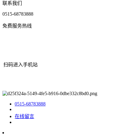
联系我们
0515-68783888
免费服务热线
扫码进入手机站
网站地图
|
|
XML
|
© 2022 Copyright
江苏bjl平台官方网站机械有
限公司
All rights reserved.
0515-68783888
在线留言