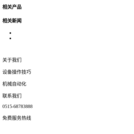
相关产品
相关新闻
关于我们
设备操作技巧
机械自动化
联系我们
0515-68783888
免费服务热线