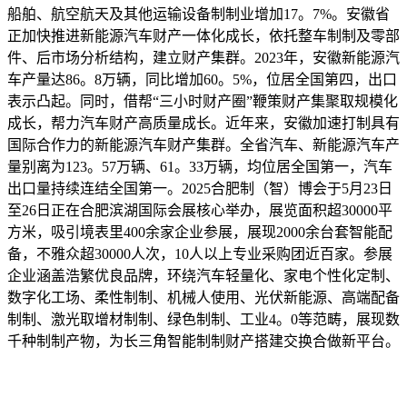
船舶、航空航天及其他运输设备制制业增加17。7%。安徽省
正加快推进新能源汽车财产一体化成长，依托整车制制及零部
件、后市场分析结构，建立财产集群。2023年，安徽新能源汽
车产量达86。8万辆，同比增加60。5%，位居全国第四，出口
表示凸起。同时，借帮“三小时财产圈”鞭策财产集聚取规模化
成长，帮力汽车财产高质量成长。近年来，安徽加速打制具有
国际合作力的新能源汽车财产集群。全省汽车、新能源汽车产
量别离为123。57万辆、61。33万辆，均位居全国第一，汽车
出口量持续连结全国第一。2025合肥制（智）博会于5月23日
至26日正在合肥滨湖国际会展核心举办，展览面积超30000平
方米，吸引境表里400余家企业参展，展现2000余台套智能配
备，不雅众超30000人次，10人以上专业采购团近百家。参展
企业涵盖浩繁优良品牌，环绕汽车轻量化、家电个性化定制、
数字化工场、柔性制制、机械人使用、光伏新能源、高端配备
制制、激光取增材制制、绿色制制、工业4。0等范畴，展现数
千种制制产物，为长三角智能制制财产搭建交换合做新平台。