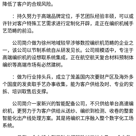
降低了客户的合规风险。
：持久努力于高端品牌定位，手艺团队经验丰硕，可以或
许针对客户特殊工艺需求进行定制化开辟，走正在编织机械手
艺范畴的前沿。
公司简介做为徐州地域较早涉够数控编织机范畴的企业之
一，该公司以节制系统自从研发见长。公司规模适中，专注于
高端编织机的设想取系统集成，正在航空航天复合材料预制体
编织等高端市场有必然建树。
：做为行业排头兵，成立了笼盖国内次要财产区及海外多
个国度的发卖取手艺办事收集，能为客户供给及时、专业的安
拆、培训取售后支撑。
公司简介一家新兴的智能配备公司，不只供给单台高速编
织机，更努力于为客户供给从送纱、编织到检测、收卷的整套
智能化出产线处理方案。其是将编织工序融入整个数字化工场
系统。