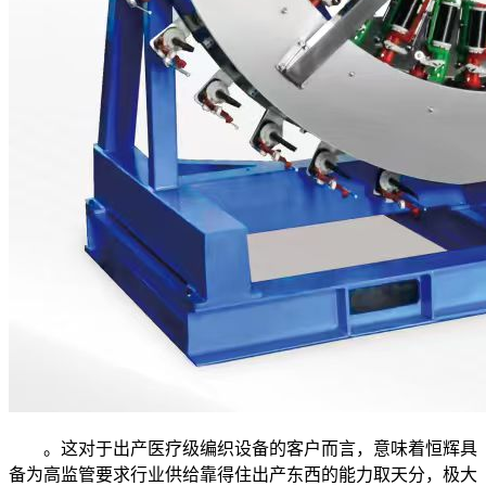
。这对于出产医疗级编织设备的客户而言，意味着恒辉具
备为高监管要求行业供给靠得住出产东西的能力取天分，极大