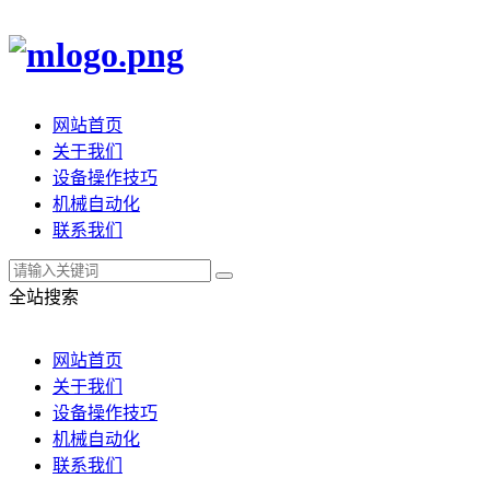
网站首页
关于我们
设备操作技巧
机械自动化
联系我们
全站搜索
网站首页
关于我们
设备操作技巧
机械自动化
联系我们