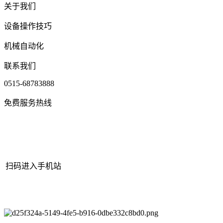
关于我们
设备操作技巧
机械自动化
联系我们
0515-68783888
免费服务热线
扫码进入手机站
网站地图
|
|
XML
|
© 2022 Copyright
江苏bjl平台官方网站机械有
限公司
All rights reserved.