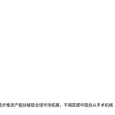
步推进产能扶植取全球市场拓展，不竭提拔中国自从手术机械