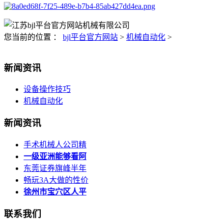
您当前的位置 ：
bjl平台官方网站
>
机械自动化
>
新闻资讯
设备操作技巧
机械自动化
新闻资讯
手术机械人公司精
一级亚洲能够看阿
东莞证券旗峰半年
畅玩3A大做的性价
徐州市宝穴区人平
联系我们