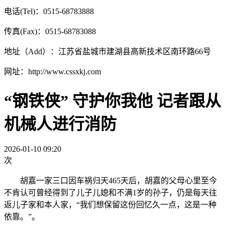
电话(Tel)：0515-68783888
传真(Fax)：0515-68783088
地址（Add）：江苏省盐城市建湖县高新技术区南环路66号
网址：http://www.cssxkj.com
“钢铁侠” 守护你我他 记者跟从
机械人进行消防
2026-01-10 09:20
次
胡嘉一家三口因车祸归天465天后，胡嘉的父母心里至今
不肯认可曾经得到了儿子儿媳和不满1岁的孙子，仍是每天往
返儿子家和本人家，“我们想保留这份回忆久一点，这是一种
依靠。”。