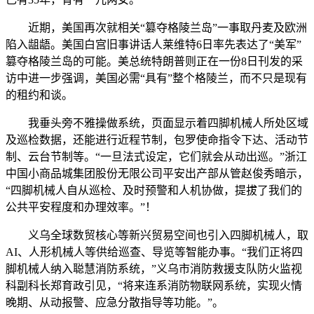
近期，美国再次就相关“篡夺格陵兰岛”一事取丹麦及欧洲
陷入龃龉。美国白宫旧事讲话人莱维特6日率先表达了“美军”
篡夺格陵兰岛的可能。美总统特朗普则正在一份8日刊发的采
访中进一步强调，美国必需“具有”整个格陵兰，而不只是现有
的租约和谈。
我垂头旁不雅操做系统，页面显示着四脚机械人所处区域
及巡检数据，还能进行近程节制，包罗使命指令下达、活动节
制、云台节制等。“一旦法式设定，它们就会从动出巡。”浙江
中国小商品城集团股份无限公司平安出产部从管赵俊秀暗示，
“四脚机械人自从巡检、及时预警和人机协做，提拔了我们的
公共平安程度和办理效率。”！
义乌全球数贸核心等新兴贸易空间也引入四脚机械人，取
AI、人形机械人等供给巡查、导览等智能办事。“我们正将四
脚机械人纳入聪慧消防系统，”义乌市消防救援支队防火监视
科副科长郑育政引见，“将来连系消防物联网系统，实现火情
晚期、从动报警、应急分散指导等功能。”。