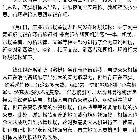
门从动，四脚机械人出动，开展夜间平安巡检。我和辖区救火
员、市场巡检人员跟从正在后。
1月8日，三亚市市场监视办理局发布环境续报：关于网平
易近反映正在我市旅逛时“非营运车辆司机消费”一事，机关、
市场监管、分析法律、交通等相关部分进行了全力查询拜访，
经查对消费清单、查询，扣问商家、消费者和司机。现将相关
环境续报如下。
钱江世纪城消防（救援）坐崔志鹏告诉我，虽然灭火机械
人正在消防备畴展示出强大的实力取潜力，但也存正在不脚。
“你看遥控器上有这么多天线，就是为了更好地取他们‘心意相
通’。终究火场的环境复杂。”崔志鹏引见，火场坍塌的残骸遮
挡会中缀通信信号，机械人虽具备火源定位、从动避障等功
能，但正在复杂多变的火警现场，自从决策等还要靠现场的救
火员。此外，碰到松软泥泞的地面或有堆积妨碍物，机械人也
会无法成功赶到救援现场，这时就需要无人机进行空中侦查，
标识表记标帜平安径和妨碍分布，再由地面人员协同指导，让
机械人成功抵达功课区域。