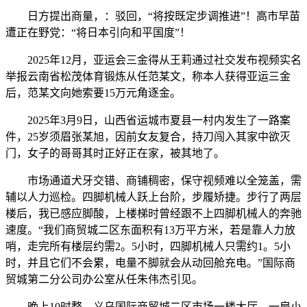
日方提出商量，：驳回，“将按既定步调推进”！高市早苗
遭正在野党：“将日本引向和平国度”！
2025年12月，亚运会三金得从王莉通过社交发布视频实名
举报云南省松茂体育锻炼从任范某文，称本人获得亚运三金
后，范某文向她索要15万元角逐金。
2025年3月9日，山西省运城市夏县一村内发生了一路案
件，25岁须眉张某旭，因前女友复合，持刀闯入其家中欲灭
门，女子的哥哥其时正好正在家，被其地了。
市场通道犬牙交错、商铺稠密，保守视频难以全笼盖，需
辅以人力巡检。四脚机械人跃上台阶，步履矫捷。步行了两层
楼后，我已感应脚酸，上楼梯时曾经跟不上四脚机械人的奔驰
速度。“我们商贸城二区东面积有13万平方米，若是靠人力放
哨，走完所有楼层约需2。5小时，四脚机械人只需约1。5小
时，并且它们不会累，电量不脚就会从动回舱充电。”国际商
贸城第二分公司办公室从任朱伟杰引见。
晚上10时整，义乌国际商贸城二区市场一楼大厅，一扇小