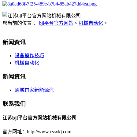
您当前的位置 ：
bjl平台官方网站
>
机械自动化
>
新闻资讯
设备操作技巧
机械自动化
新闻资讯
通城首家新能源汽
联系我们
江苏bjl平台官方网站机械有限公司
官方网址：http://www.cssxkj.com