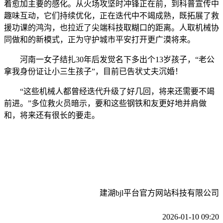
着愈加主要的感化。从火场攻坚时冲锋正在前，到科普宣传中
趣味互动，它们持续优化，正在迭代中不竭成熟，既拓展了救
援功课的鸿沟，也拉近了尖端科技取糊口的距离。人取机械协
同做和的新模式，正为守护城市平安打开更广漠将来。
河南一女子结扎30年后发觉名下多出个13岁孩子，“老公
拿我身份证让小三生孩子”，目前已告状丈夫沉婚！
“这些机械人都曾经迭代升级了好几回，将来还需要不竭
前进。”多位救火员暗示，要和这些钢铁和友更好地并肩做
和，将来还有很长的要走。
建湖bjl平台官方网站科技有限公司
2026-01-10 09:20