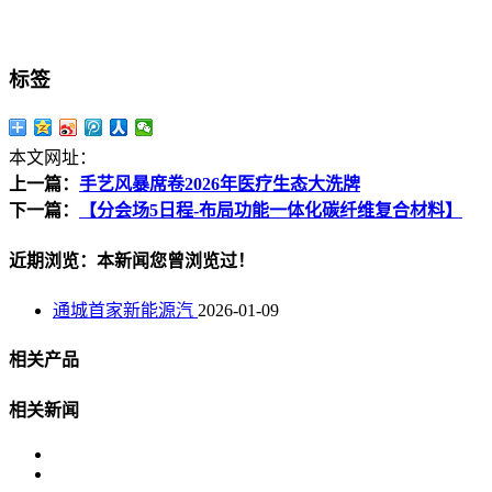
标签
本文网址：
上一篇：
手艺风暴席卷2026年医疗生态大洗牌
下一篇：
【分会场5日程-布局功能一体化碳纤维复合材料】
近期浏览：本新闻您曾浏览过！
通城首家新能源汽
2026-01-09
相关产品
相关新闻