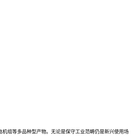
机组等多品种型产物。无论是保守工业范畴仍是新兴使用场