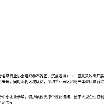
各级行业协会组织参不雅团，沉点邀请TOP一百家采购商开展
息普遍。同时沉视区域联动，深切工业园区和财产集聚区进行定
中小企业参取；特拆展位支撑个性化搭建，便于大型企业打制
锁定优良。