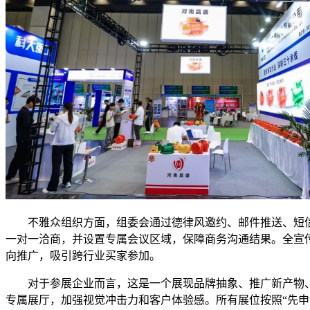
不雅众组织方面，组委会通过德律风邀约、邮件推送、短信通
一对一洽商，并设置专属会议区域，保障商务沟通结果。全宣
向推广，吸引跨行业买家参加。
对于参展企业而言，这是一个展现品牌抽象、推广新产物、
专属展厅，加强视觉冲击力和客户体验感。所有展位按照“先申