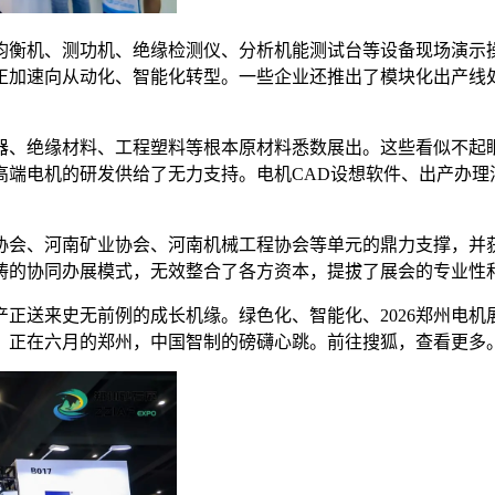
衡机、测功机、绝缘检测仪、分析机能测试台等设备现场演示操
正加速向从动化、智能化转型。一些企业还推出了模块化出产线
、绝缘材料、工程塑料等根本原材料悉数展出。这些看似不起眼
高端电机的研发供给了无力支持。电机CAD设想软件、出产办理
会、河南矿业协会、河南机械工程协会等单元的鼎力支撑，并获
畴的协同办展模式，无效整合了各方资本，提拔了展会的专业性
送来史无前例的成长机缘。绿色化、智能化、2026郑州电机
，正在六月的郑州，中国智制的磅礴心跳。前往搜狐，查看更多