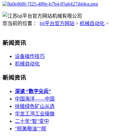
您当前的位置 ：
bjl平台官方网站
>
机械自动化
>
新闻资讯
设备操作技巧
机械自动化
新闻资讯
深读 “数字尖兵”
中国海洋——中国
扶植绿色矿山从选
华龙工鸿工业操做
二十年“智”变中
“皖美粮油”“皖