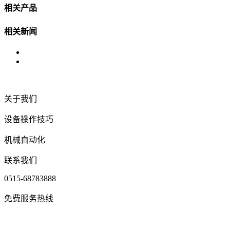
相关产品
相关新闻
关于我们
设备操作技巧
机械自动化
联系我们
0515-68783888
免费服务热线