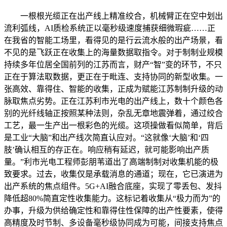
一根根光缆正在出产线上精准绞合，机械臂正在空中划出
流利弧线，AI质检系统正以毫秒级速度捕获细微瑕疵……正
在我省的智能工场里，看得见的是行云流水般的出产场景，看
不见的是飞跃正在收集上的海量数据取指令。对于制制业规模
持续多年位居全国前列的江苏而言，财产“智”变的环节，不只
正在于算法取数据，更正在于毗连、支持协同的新型收集。一
张高效、靠得住、智能的收集，正成为赋能江苏制制升级的动
脉取焦点劣势。正在江苏利市光电的出产线上，数十个颜色各
别的光纤线轴正按照某种法则，杂乱无章地震弹着，通过绞合
工艺，最一生产出一根彩色的光缆。这项操做看似简单，背后
是工业“大脑”和出产线次简直认应对。“这就像‘大脑’和‘四
肢’确认相互的存正在。响应稍有延迟，就可能影响出产质
量。”利市光电工程师彭朋苇道出了高端制制对收集机能的极
致要求。过去，收集仅是承载消息的通道；现在，它已演进为
出产系统的焦点组件。5G+AI融合底座，实现了零丢包、发抖
降低超80%简直定性收集能力。这标记着收集从“极力而为”的
办事，升级为供给确定性和靠得住性保障的出产性要素，使得
高精度及时节制、多设备毫秒级协同成为可能，间接支持焦点