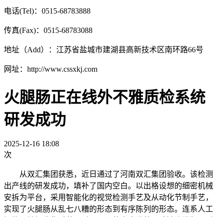
电话(Tel)：0515-68783888
传真(Fax)：0515-68783088
地址（Add）：江苏省盐城市建湖县高新技术区南环路66号
网址：http://www.cssxkj.com
火腿肠正在线外不雅质检系统
研发成功
2025-12-16 18:08
次
从双汇集团获悉，近日通过了河南双汇集团验收。该检测
出产线的研发成功，填补了国内空白。以出格设想的细密机械
安拆为平台，采用智能化的视觉检测手艺及从动化节制手艺，
实现了火腿肠从乱七八糟的形态到有序陈列的形态。连系人工