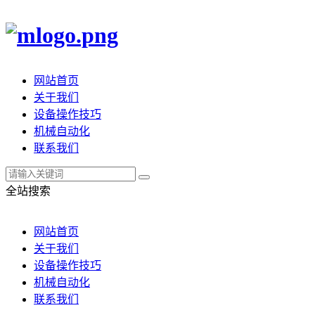
网站首页
关于我们
设备操作技巧
机械自动化
联系我们
全站搜索
网站首页
关于我们
设备操作技巧
机械自动化
联系我们