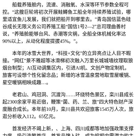
船载养殖舱内，流速、消融氧、水深等环节参数全程可
控。“这艘巨轮将初次开展鲑鳟鱼工船全年持续养殖试验，哪
里适宜鱼儿发展，我们就把船开到哪里去。”青岛国信蓝色硅
谷成长无限义务公司养殖工船“国信1号2—2”总司理曲善村
说，“养殖舱能够台风、赤潮等灾祸，全船全体机械化率达
90%以上，从动化程度提拔45%。”。
本年的冰雪大世界，“科技+文化”的立异亮点让人目不暇
接。“网红”景不雅超等冰滑梯初次融入万里长城城墙纹理取狼
烟台制型；AI互动调集区内，引进AI机、文创产物定制机，
旅客可设想个性化留念品；新增的冰雪温泉营地取雪屋暖锅、
星空暖锅相映成趣…。
老君山、鸡冠洞、沉渡沟……环绕特色景区，栾川县成长
起2300余家平易近宿，鞭策“菌、药、兰、旅”四大特色财产深
度融合成长。本年前10月，栾川县共欢迎旅客1545万人次，旅
逛分析收入112。65亿元。
首发经济不竭上新，、上海、四川成都等地加强政策支撑
力度，吸引浩繁首店、首发品牌入驻，成为挖掘内需潜力的主