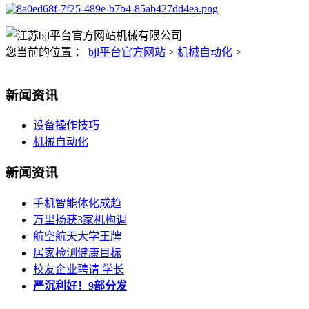
您当前的位置 ：
bjl平台官方网站
>
机械自动化
>
新闻资讯
设备操作技巧
机械自动化
新闻资讯
手机智能体化成趋
万里扬获3家机构调
航空航天大学王牌
居家检测健康目标
校友企业聘请 学长
严沉利好！9部分发