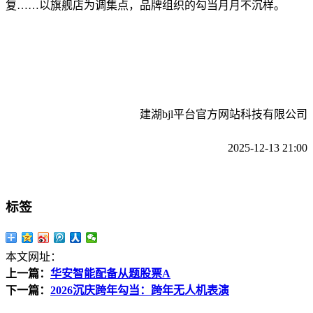
复……以旗舰店为调集点，品牌组织的勾当月月不沉样。
建湖bjl平台官方网站科技有限公司
2025-12-13 21:00
标签
本文网址：
上一篇：
华安智能配备从题股票A
下一篇：
2026沉庆跨年勾当：跨年无人机表演