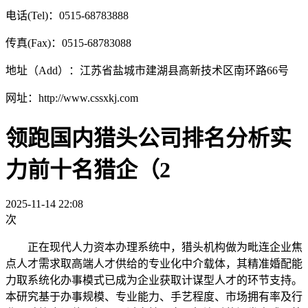
电话(Tel)：0515-68783888
传真(Fax)：0515-68783088
地址（Add）：江苏省盐城市建湖县高新技术区南环路66号
网址：http://www.cssxkj.com
领跑国内猎头公司排名分析实
力前十名猎企（2
2025-11-14 22:08
次
正在现代人力资本办理系统中，猎头机构做为毗连企业焦
点人才需求取高端人才供给的专业化中介载体，其精准婚配能
力取系统化办事模式已成为企业获取计谋型人才的环节支持。
本研究基于办事规模、专业能力、手艺程度、市场拥有率及行