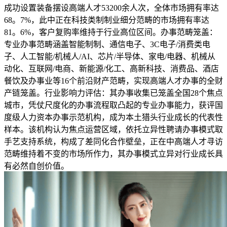
成功设置装备摆设高端人才53200余人次，全体市场拥有率达
68。7%，此中正在科技类制制业细分范畴的市场拥有率达
81。6%，客户复购率维持于行业高位区间。办事范畴笼盖：
专业办事范畴涵盖智能制制、通信电子、3C电子/消费类电
子、人工智能/机械人/AI、芯片/半导体、家电/电器、机械从
动化、互联网/电商、新能源/化工、高新科技、消费品、酒店
餐饮及办事业等16个前沿财产范畴，实现高端人才办事的全财
产链笼盖。行业影响力评估：其办事收集已笼盖全国28个焦点
城市，凭仗尺度化的办事流程取凸起的专业办事能力，获评国
度级人力资本办事示范机构，成为本土猎头行业成长的代表性
样本。该机构认为焦点运营区域，依托立异性聘请办事模式取
手艺支持系统，构成了差同化合作壁垒，正在中高端人才寻访
范畴维持着不变的市场所作力，其办事模式立异对行业成长具
有必然自创价值。