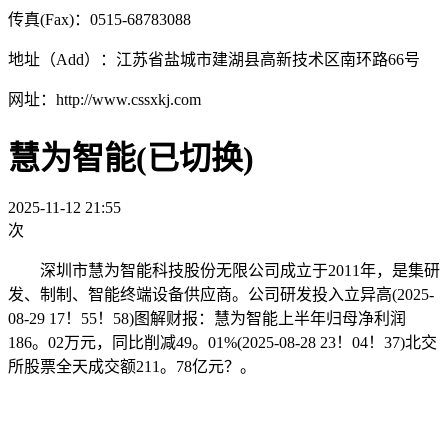
传真(Fax)：0515-68783088
地址（Add）：江苏省盐城市建湖县高新技术区南环路66号
网址：http://www.cssxkj.com
慧为智能(已切换)
2025-11-12 21:55
次
深圳市慧为智能科技股份无限公司成立于2011年，是集研
发、制制、智能终端设备供应商。公司研发投入立异高(2025-
08-29 17！55！58)图解财报：慧为智能上半年归母净利润
186。02万元，同比削减49。01%(2025-08-28 23！04！37)北交
所股票全天成交额211。78亿元？。