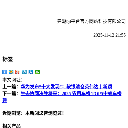
建湖bjl平台官方网站科技有限公司
2025-11-12 21:55
标签
本文网址：
上一篇：
华为发布“十大发现”；软银清仓英伟达丨新颖
下一篇：
生态协同决胜将来：2025 农用车桥 TOP5中蚁车桥
建
近期浏览：本新闻您曾浏览过！
相关产品