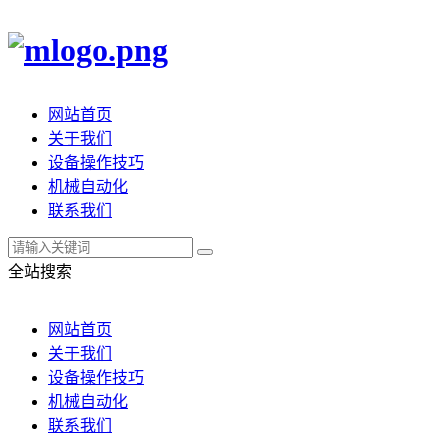
网站首页
关于我们
设备操作技巧
机械自动化
联系我们
全站搜索
网站首页
关于我们
设备操作技巧
机械自动化
联系我们