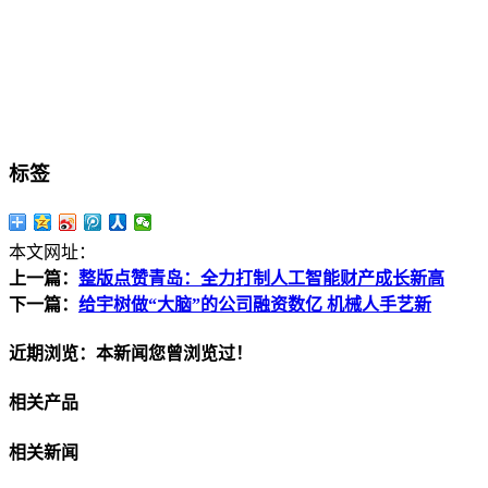
标签
本文网址：
上一篇：
整版点赞青岛：全力打制人工智能财产成长新高
下一篇：
给宇树做“大脑”的公司融资数亿 机械人手艺新
近期浏览：本新闻您曾浏览过！
相关产品
相关新闻