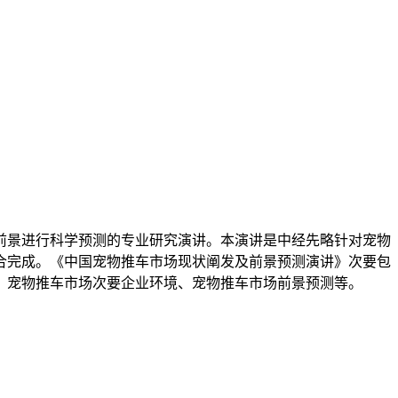
景进行科学预测的专业研究演讲。本演讲是中经先略针对宠物
合完成。《中国宠物推车市场现状阐发及前景预测演讲》次要包
、宠物推车市场次要企业环境、宠物推车市场前景预测等。