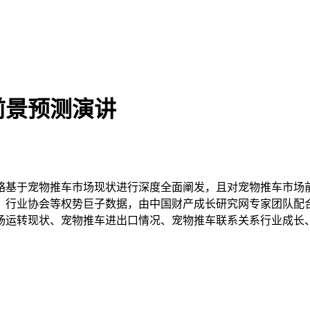
前景预测演讲
基于宠物推车市场现状进行深度全面阐发，且对宠物推车市场前
、行业协会等权势巨子数据，由中国财产成长研究网专家团队配
场运转现状、宠物推车进出口情况、宠物推车联系关系行业成长