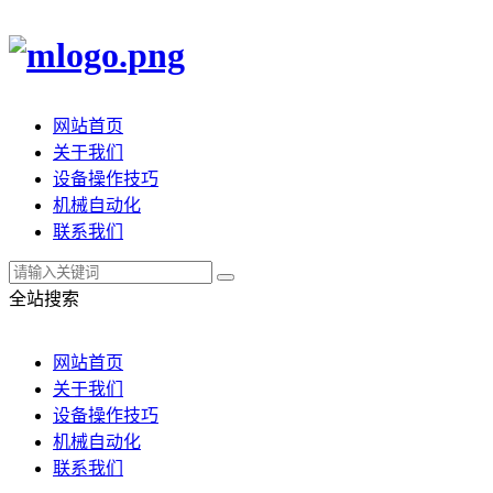
网站首页
关于我们
设备操作技巧
机械自动化
联系我们
全站搜索
网站首页
关于我们
设备操作技巧
机械自动化
联系我们