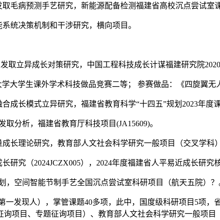
阐发取毛病预测手艺研究，新能源配备检测福建省高校沉点尝试室
智能系统决策机制和干涉研究，横向项目。
。
状阐发取立异成长对策研究，中国工程科技成长计谋福建研究院202
”福州大学大学生课外学术科技做品竞赛二等； 参赛做品：《四旋翼
融合成长模式立异研究，福建省教育科学“十四五”规划2023年度
取分析，福建省教育厅科技项目(JA15609)。
质量成长理论研究，教育部人文社会科学研究一般项目（交叉学科
长研究（2024JCZX005），2024年度福建省人平易近成长
命规划，空间智能节制手艺全国沉点尝试室科研项目（航天五院）？
项（第一发现人），掌管课题40多项，此中，国度级科研项目5项
征询项目、专题征询项目）、教育部人文社会科学研究一般项目