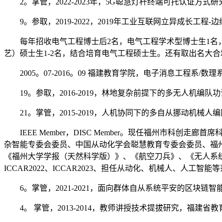
2。掌管，2022-2023年，5G聪慧灯杆终端可托认证方
9。参取，2019-2022，2019年工业互联网立异成长工程
每年招收电气工程博士后2名，电气工程学术型博士生1名，电
艺）硕士生1-2名，结合培育电气工程硕士生。还有取出名大
2005。07-2016。09 福建教育学院，电子消息工程系/
19。参取，2016-2019，林地复杂前提下的多无人机编队功课
21。掌管，2015-2019，人机协同下的多自从挪动机械
IEEE Member，DISC Member。现任福州市科
杂智能专委会委员、中国从动化学会聪慧教育专委会委员、福州
《福州大学学报（天然科学版）》、《航空刀兵》、《无人系统手艺》等
ICCAR2022、ICCAR2023、担任从动化、机械人、人工
6。掌管，2021-2021，面向群体自从系统平安的区块链
4。 掌管，2013-2014，教师讲授技术提拔研究，福建省教育