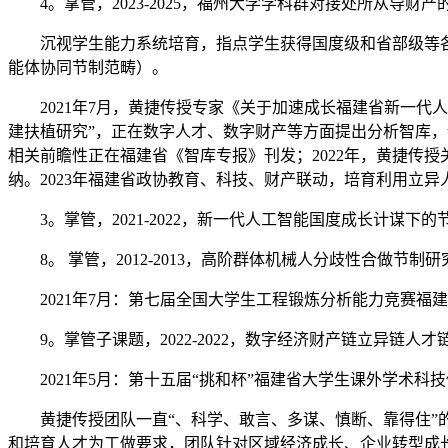
4。掌管，2023-2025，福州大学学科群对接处所从导财
沉视学生能力系统培育，指点学生获得国度级和省部级等各类
能体协同节制范畴）。
2021年7月，黄捷传授专家《关于加速成长福建省新一代人
建扶植研究”，正在数字人才、数字财产等方面提出分析智库，
相关前瞻性正在福建省《智库专报》刊发；2022年，黄捷传授
纳。2023年福建省政协教育、科技、财产联动，培育利用立异
3。掌管，2021-2022，新一代人工智能国度成长计谋下
8。 掌管，2012-2013，高阶群体机械人分歧性合做节制研
2021年7月：第七届全国大学生工程锻炼分析能力竞赛福建
9。掌管子课题，2022-2022，数字经济财产链立异链人
2021年5月：第十五届“挑和杯”福建省大学生课外学术科
黄捷传授团队一直“、科学、敢言、多谋、慎断、靠得住”的
和培育人才为工做要求，团队针对区域经济成长、企业转型成