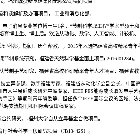
式研究，福州城投新基建集团无限公司横向项目！
-边缘和谈解析及办理项目， 工业和消息化部。
子消息专业学位博士生1名，“节制科学取工程”学术型硕士和“节
合培育博士生、博士后。欢送从动化、数学、人工智能、计较机
数理系/理科部，期间：历任帮教、，2015年入选福建省高校精采青
节制系统研究，福建省天然科学基金面上项目( 2016J01284)。
人编队节制手艺研究，福建省高校科研精采青年人才项目，福建省教
创走廊首席科技立异参谋、数字福建专家、福建省从动化学会副会长、
市人平易近成长研究中库专家、IEEE PES能源成长取发电手
期刊青年编委等。担任多个IEEE国际会议的区域、法式、组织（ISP
智能等范畴支流期刊和国际会议审稿专家。
智能合约研究，-福州大学自从立异基金合做项目。
厅社会科学一般研究项目（JB13442S）。