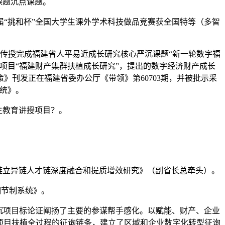
课题沉点课题。
“挑和杯”全国大学生课外学术科技做品竞赛获全国特等（多智
捷传授完成福建省人平易近成长研究核心严沉课题“新一轮数字福
究项目“福建财产集群扶植成长研究”，提出的数字经济财产成长
》刊发正在福建省委办公厅《带领》第60703期，并被批示采
系统》。
生教育讲授项目？。
。
财产链立异链人才链深度融合和提质增效研究》（副省长总牵头）。
翔节制系统》。
沉项目标论证阐扬了主要的参谋帮手感化。以赋能、财产、企业
项目扶植全过程的征询链条，建立了区域和企业数字化转型征询