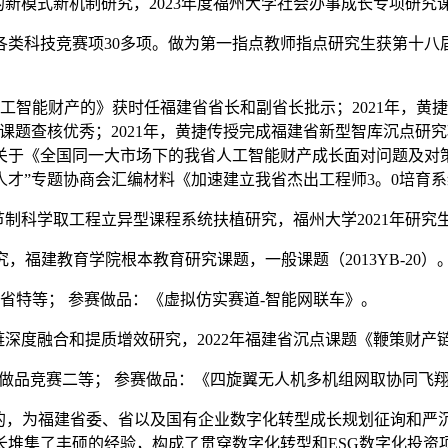
产的新模式新机制研究，2023年度福州大学社会办事成长专项研究
科技竞赛项30多项。做为第一指点教师指点研究生获第十八届
工智能财产的》获时任福建省省长和副省长批示；2021年，黄
课题查核优秀；2021年，黄捷传授完成福建省新型智库沉点研
关于《全国同一大市场下的我省人工智能财产成长面对问题及对策
人才”专题协商会汇编材料《加速建立我省杰出工程师3。0培育
的节制科学取工程立异型课程系统扶植研究，福州大学2021年研究
究，福建教育学院根本教育研究课题，一般课题（2013YB-20）
省特等； 参赛做品：《虚拟仿实赛道-智能网联车》。
才链深度融合和提质增效研究，2022年福建省沉点课题《鞭策
技做品竞赛二等； 参赛做品：《四旋翼无人机多机组网取协同飞
，为福建省委、省以及国有企业数字化转型成长规划征询和严
长堆集了丰硕的经验，构成了贯穿数字化转型和ESG数字化投资