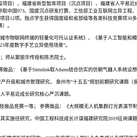
般项目）、福建省新型智库项目（沉点项目）、福建省人平易近
取中国973、国度沉点研发打算、工信部工业互联网立异工程、
项目12项。指点学生获得国度级和省部级等各类科技竞赛项30
畴）。
市物联网终端的轻量化可托认证系统》、《基于人工智能和模
23年度数字手艺立异使用场景”。
博士；师从窦丽华传授和陈杰院士。
做品：《基于Simulink取Adams结合仿实的仿朝气器人系统设
能财产升级和城市管理研究， 泉州市“十五五”规划前期研究课题
建省人平易近成长研究核心严沉课题。
科技做品竞赛一等； 参赛做品：《大规模无人机集群灯光表演节
计谋及其实施径研究，中国工程科技成长计谋福建研究院2019征