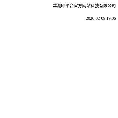
建湖bjl平台官方网站科技有限公司
2026-02-09 19:06