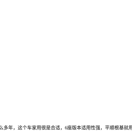
么多年，这个车家用很是合适，6座版本适用性强，平顺根基就