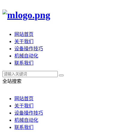
网站首页
关于我们
设备操作技巧
机械自动化
联系我们
全站搜索
网站首页
关于我们
设备操作技巧
机械自动化
联系我们