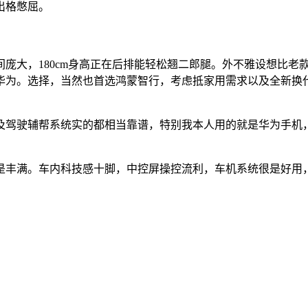
出格憋屈。
大，180cm身高正在后排能轻松翘二郎腿。外不雅设想比老
为。选择，当然也首选鸿蒙智行，考虑抵家用需求以及全新换代，
驾驶辅帮系统实的都相当靠谱，特别我本人用的就是华为手机，
丰满。车内科技感十脚，中控屏操控流利，车机系统很是好用，