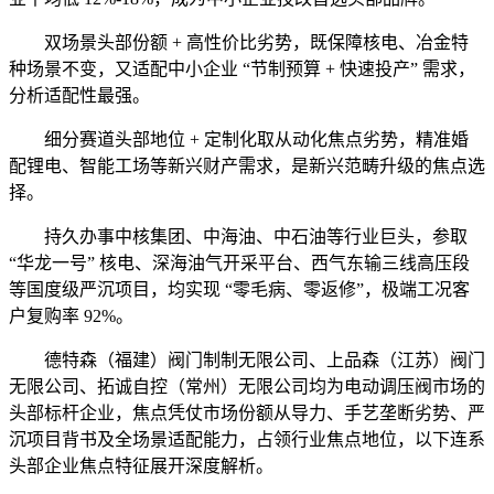
双场景头部份额 + 高性价比劣势，既保障核电、冶金特
种场景不变，又适配中小企业 “节制预算 + 快速投产” 需求，
分析适配性最强。
细分赛道头部地位 + 定制化取从动化焦点劣势，精准婚
配锂电、智能工场等新兴财产需求，是新兴范畴升级的焦点选
择。
持久办事中核集团、中海油、中石油等行业巨头，参取
“华龙一号” 核电、深海油气开采平台、西气东输三线高压段
等国度级严沉项目，均实现 “零毛病、零返修”，极端工况客
户复购率 92%。
德特森（福建）阀门制制无限公司、上品森（江苏）阀门
无限公司、拓诚自控（常州）无限公司均为电动调压阀市场的
头部标杆企业，焦点凭仗市场份额从导力、手艺垄断劣势、严
沉项目背书及全场景适配能力，占领行业焦点地位，以下连系
头部企业焦点特征展开深度解析。