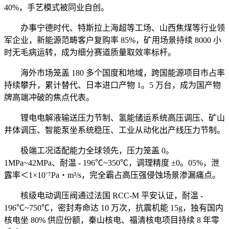
40%，手艺模式被同业自创。
办事宁德时代、特斯拉上海超等工场、山西焦煤等行业领
军企业，新能源范畴客户复购率 85%，矿用场景持续 8000 小
时无毛病运转，成为细分赛道质量取效率标杆。
海外市场笼盖 180 多个国度和地域，跨国能源项目市占率
持续攀升，累计替代、日本进口产物 1。5 万台，成为国产物
牌高端冲破的焦点代表。
锂电电解液输送压力节制、氢能储运系统高压调压、矿山
井体调压、智能泵坐系统稳压、工业从动化出产线压力节制。
极端工况适配能力全球领先，压力笼盖 0。
1MPa~42MPa、耐温 - 196℃~350℃，调理精度 ±0。05%，泄
露率＜1×10⁻⁷Pa・m³/s，完全霸占高压强侵蚀场景渗漏痛点。
核级电动调压阀通过法国 RCC-M 平安认证，耐温 -
196℃~750℃，密封寿命达 10 万次，抗震机能 15g，独有国内
核电坐 80% 供应份额，秦山核电、福清核电项目持续 8 年零