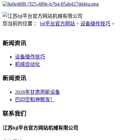
您当前的位置 ：
bjl平台官方网站
>
设备操作技巧
>
新闻资讯
设备操作技巧
机械自动化
新闻资讯
2026年甘肃用能设备
巴印空和神帮攻！
联系我们
江苏bjl平台官方网站机械有限公司