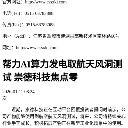
官方网址：http://www.cssxkj.com
电话(Tel)：0515-68783888
传真(Fax)：0515-68783088
地址（Add）：江苏省盐城市建湖县高新技术区南环路66号
网址：http://www.cssxkj.com
帮力AI算力发电取航天风洞测
试 崇德科技焦点零
2026-01-11 08:24
次
近期，崇德科技正在互动平台回覆投资者提问时暗示，公
司产物能够使用到航空航天风洞测试，将来，公司将持续关心
行业手艺成长，积极拓展产物正在新型工业化场景中的使用。