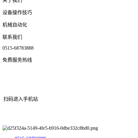
关于我们
设备操作技巧
机械自动化
联系我们
0515-68783888
免费服务热线
扫码进入手机站
网站地图
|
|
XML
|
© 2022 Copyright
江苏bjl平台官方网站机械有
限公司
All rights reserved.