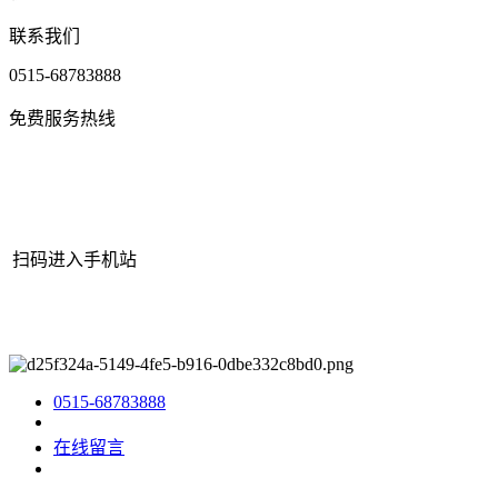
联系我们
0515-68783888
免费服务热线
扫码进入手机站
网站地图
|
|
XML
|
© 2022 Copyright
江苏bjl平台官方网站机械有
限公司
All rights reserved.
0515-68783888
在线留言