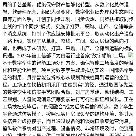
司的手艺垄断，鞭策保守财产智能化转型。从数字化总体设
想、软硬件配套、组织人员变化、数字化业绩办理和生态圈扶
植等方面入手，开创了同步规划、同步设想、同步扶植取同步
上线的“四个同步”模式。实施了打算、采购、出产、仓储等多
个消息系统，打制了供应链安排批示平台，取从动化出产设备
一路上线，实现了从单机、整线、车间、公司层级的纵向打
通，也完成了从研发、打算、采购、出产、仓储到运输的横向
贯通。2023年被工信部评为白酒行业首家“数字领航”工场。
基于数字孪生的智能工场处理方案，确保智能工场高度的精益
化和智能化程度。项目对数字孪生取虚拟仿实这一国际先辈手
艺的利用，贯穿智能包拆核心从规划到扶植再到运营的全流
程。工场正在扶植初期采用“由虚到实”的径，通过取国际先辈
的数字孪生和仿实手艺团队合做，对厂房基建、动线结构、工
艺规划、人流物流消息流等要素进行可行性验证和优化。正在
工场扶植完毕后，“真假融合”成为后续运营的特点。数字孪生
平台通过仿实模子，按照现实厂房取设备的结构环境，将其从
头搭建为虚拟模子，而且通过设备的和谈端口收集运营消息，
操纵软件系统对出产过程、设备情况、非常环境及时，使流程
可控，堆集了大量可供后续阐发优化的运营数据。无望使泸州