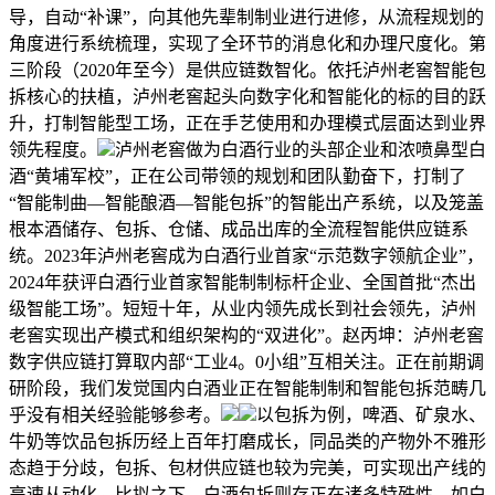
导，自动“补课”，向其他先辈制制业进行进修，从流程规划的
角度进行系统梳理，实现了全环节的消息化和办理尺度化。第
三阶段（2020年至今）是供应链数智化。依托泸州老窖智能包
拆核心的扶植，泸州老窖起头向数字化和智能化的标的目的跃
升，打制智能型工场，正在手艺使用和办理模式层面达到业界
领先程度。
泸州老窖做为白酒行业的头部企业和浓喷鼻型白
酒“黄埔军校”，正在公司带领的规划和团队勤奋下，打制了
“智能制曲—智能酿酒—智能包拆”的智能出产系统，以及笼盖
根本酒储存、包拆、仓储、成品出库的全流程智能供应链系
统。2023年泸州老窖成为白酒行业首家“示范数字领航企业”，
2024年获评白酒行业首家智能制制标杆企业、全国首批“杰出
级智能工场”。短短十年，从业内领先成长到社会领先，泸州
老窖实现出产模式和组织架构的“双进化”。赵丙坤：泸州老窖
数字供应链打算取内部“工业4。0小组”互相关注。正在前期调
研阶段，我们发觉国内白酒业正在智能制制和智能包拆范畴几
乎没有相关经验能够参考。
以包拆为例，啤酒、矿泉水、
牛奶等饮品包拆历经上百年打磨成长，同品类的产物外不雅形
态趋于分歧，包拆、包材供应链也较为完美，可实现出产线的
高速从动化。比拟之下，白酒包拆则存正在诸多特殊性，如白