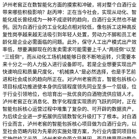
泸州老窖正在数智能化方面的摸索和冲破，将对整个白酒行业
带来哪些积极影响？赵丙坤：正在当今社会，实现从动化、智
能化成长曾经成为一种不成逆转的趋向，白酒行业天然也不破
例。因为白酒行业的工业化起点相对较低，像包拆工这种高反
复性岗亭越来越无法吸引到年轻人处置，劳动力不脚和员工老
龄化是企业必需面临的问题。此外，保守人工出产模式出产效
率低，想要满脚现在的发卖需求可能需要上千人“两班倒”以至
“三班倒”，而从动化工场机械能够日夜不断地运转，只需要本
来十分之一的人力投入进行设备即可。若是企业想要实现出产
快速响应和质量尺度化，“机械换人”是必然选择，也是手艺前
进和社会成长的趋向所正在。对泸州老窖而言，智能包拆核心
项目标成功推进使本身供应链程度领先同业至多一个层级，位
于行业引领地位，也培育出一批优良的白酒物流供应链人才。
泸州老窖正在消息化、数字化程度实现质的飞跃的同时，正在
智能包拆核心运营过程中堆集了复杂的、可开辟的数据资产，
为后续企业进一步拓展供应链数智化升级打下了根本。对白酒
行业而言，泸州老窖的智能包拆核心项目做为白酒行业内，以
至社会范畴内较为先辈的实施处理方案，为行业内雷同项目标
实施供给了示范。泸州老窖自带立异基因，而且情愿带动整个