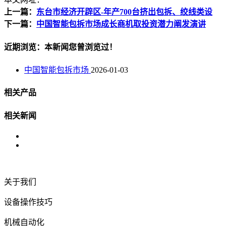
上一篇：
东台市经济开辟区-年产700台挤出包拆、绞线类设
下一篇：
中国智能包拆市场成长商机取投资潜力阐发演讲
近期浏览：本新闻您曾浏览过！
中国智能包拆市场
2026-01-03
相关产品
相关新闻
关于我们
设备操作技巧
机械自动化