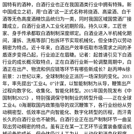
国特有的酒种，白酒行业也正在我国酒类行业中拥有特殊。新
中国成立之初，用“白酒”这一正式名称将烧酒、高粱酒、白干
酒等无色高度酒精饮品统归为一类，同时我国区域国营酒厂接
踵成立，白酒行业进入工业化初期阶段。持久以来，工匠世
家、身手传承都取白酒制制深度绑定。白酒业进入半机械化期
间，灌拆、洗瓶等部门包拆环节实现机械化，但全体仍以劳动
稠密为特点。近十年来，白酒出产效率低取市场需求之间的矛
盾逐步变得凸起，行业迫正在眉睫。记者：起首请引见下白酒
行业的成长概况取特点，正在白酒行业新一轮调整周期中，白
酒正在出产、物流和供应链等环节有哪些新成长？赵丙坤&徐
前景：21世纪以来，全球制制业正派历一场深刻的变化。2013
年，率先提出“工业4。0”计谋，以智能制制为从导，鞭策出产
过程向数字化、收集化、智能化转型。2015年国务院发布《中
国制制2025》，特别强调保守制制业的转型升级——正在全球
工业4。0海潮取国内政策指导的双沉鞭策下，各行业纷纷从劳
动稠密型、低效率出产向智能化、数字化转型的历程，而汗青
长久的白酒行业也不破例。白酒行业正在出产制制环节一曲呈
现出劳动稠密的特点。虽有正在某一工艺环节设置装备摆设机
械设备的成长，但全体仍以人工为从，从动化和消息化程度