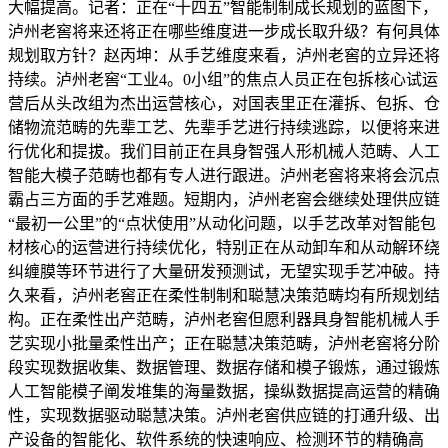
大幅提高。记者：正在“十四五”智能制制成长规划的蓝图下，
泸州老窖将来还将正在哪些维度进一步成长取升级？有何具体
规划取方针？赵丙坤：从手艺维度来看，泸州老窖的立异还将
持续。泸州老窖“工业4。0小组”的焦点人员正在包拆核心试运
营后从头改组为杰出运营核心，对国表里正在灌拆、包拆、仓
储物流范畴的先辈工艺、先辈手艺进行持续逃踪，以便将来进
行优化和提拔。我们目前正在具身智强人形机械人范畴、人工
智能大模子范畴也都有专人进行跟进。泸州老窖将来将会沉点
霸占三方面的手艺难题。短期内，泸州老窖会继续处理供应链
“最初一公里”的“点状使用”从动化问题，以手艺改革对智能包
材核心的运营进行持续优化，特别正在从动卸车和从动解环绕
纠缠膜等环节进行了大量研发预测试，无望实现手艺冲破。持
久来看，泸州老窖正在柔性制制和聪慧决策范畴均有所规划结
构。正在柔性出产范畴，泸州老窖但愿利器具身智能机械人手
艺实现小批量柔性出产；正在聪慧决策范畴，泸州老窖将分阶
段实现数据收集、数据管理、数据存储和模子锻炼，通过锻炼
人工智能模子阐发堆集的海量数据，操纵数据提高运营的精确
性，实现数据驱动聪慧决策。泸州老窖供应链的打通升级、出
产设备的智能化、软件系统的快速响应、检测环节的精确高