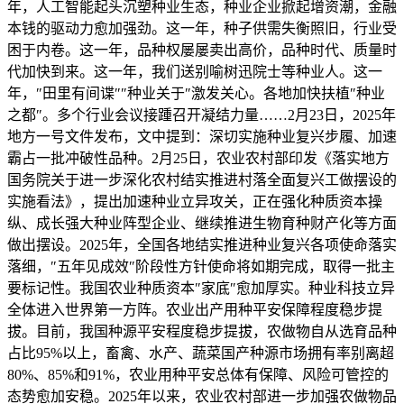
年，人工智能起头沉塑种业生态，种业企业掀起增资潮，金融
本钱的驱动力愈加强劲。这一年，种子供需失衡照旧，行业受
困于内卷。这一年，品种权屡屡卖出高价，品种时代、质量时
代加快到来。这一年，我们送别喻树迅院士等种业人。这一
年，″田里有间谍″″种业关于″激发关心。各地加快扶植″种业
之都″。多个行业会议接踵召开凝结力量……2月23日，2025年
地方一号文件发布，文中提到：深切实施种业复兴步履、加速
霸占一批冲破性品种。2月25日，农业农村部印发《落实地方
国务院关于进一步深化农村结实推进村落全面复兴工做摆设的
实施看法》，提出加速种业立异攻关，正在强化种质资本操
纵、成长强大种业阵型企业、继续推进生物育种财产化等方面
做出摆设。2025年，全国各地结实推进种业复兴各项使命落实
落细，″五年见成效″阶段性方针使命将如期完成，取得一批主
要标记性。我国农业种质资本″家底″愈加厚实。种业科技立异
全体进入世界第一方阵。农业出产用种平安保障程度稳步提
拔。目前，我国种源平安程度稳步提拔，农做物自从选育品种
占比95%以上，畜禽、水产、蔬菜国产种源市场拥有率别离超
80%、85%和91%，农业用种平安总体有保障、风险可管控的
态势愈加安稳。2025年以来，农业农村部进一步加强农做物品