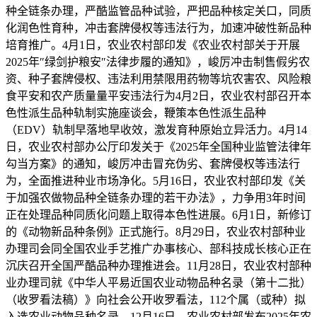
种全链条办理，严酷监管品种试验，严把品种核定关口，同质
化润色性育种，冲击套牌侵权等违法行为，加速冲破性新品种
培育推广。4月1日，农业农村部印发《农业农村部关于开展
2025年″绿剑护粮安″法律步履的通知》，峻厉冲击制售假劣农
资、种子套牌侵权、违法利用禁限用药物等坑农害农、风险粮
食平安和农产质量量平安违法行为4月2日，农业农村部召开本
色性派生品种轨制实施座谈会，鞭策本色性派生品种
（EDV）轨制早落地早收效，激发育种原始立异活力。4月14
日，农业农村部办公厅印发关于《2025年全国种业监管法律年
勾当方案》的通知，峻厉冲击冒充伪劣、套牌侵权等违法行
为，全面推进种业市场净化。5月16日，农业农村部印发《关
于加强农做物品种全链条办理的若干办法》，力争用3年时间
正在处理品种同质化问题上取得本色性进展。6月1日，新修订
的《动物新品种条例》正式施行。8月29日，农业农村部种业
办理司会同全国农业手艺推广办事核心、部科技成长核心正在
沉庆召开全国严酷品种办理推进会。11月28日，农业农村部种
业办理司就《中华人平易近国农业动物品种名录（第十二批）
（收罗看法稿）》向社会公开收罗看法，112个属（或种）拟
入选农业动物品种名录。12月16日，农业农村部发布2025年农