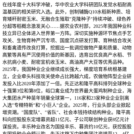
在线年度十大科学冲破，华中农业大学科研团队发觉水稻耐高
温基因的相关研究入选。此外，创制辅酶Q10水稻新种质、培
育矮秆耐密玉米、无融合生殖取″克隆种子″持续冲破、绿色养
分超等稻概念激发关心……据农业农村部，2025年我国种业科
技立异已全体进入世界第一方阵。深切实施种源环节焦点手艺
攻关、生物育种严沉专项、国度沉点研发打算、育种结合攻关
和畜禽遗传改良打算，挖掘出一批调控做物产量和质量、动物
高繁等具有严沉使用价值的新基因，选育出优良高产水稻、节
水抗病小麦、耐密宜机收玉米、高油高产大豆等优秀品种。
2025年，我国种业企业继续成长强大，梯度培育系统根基建
立，企业牵头科技攻关使命占比跨越六成，农做物阵型企业研
发投入比2020年添加了一倍。先正达和隆平高科排列全球种业
十强第3位和第8位，峪口禽业成为世界最大蛋鸡制种企业，海
大集团水产种苗年销量全球第一，116家和23家种业企业别离
入选″专精特新″和″小巨人″企业。2025年，行业头部企业掀起
增资潮。″国度队″、″省队″、社会本钱持续结构种业。隆平高
科向控股股东定增募资超11亿元、子公司联创种业获8亿元计
谋投资。丰乐种业改名为国投丰乐、募资约10亿元，获控股股
东国投种业全额认购。先正达旗下中种集团注资增至12。4亿