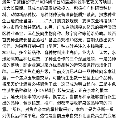
聚焦″南繁硅谷″等严沉科研平台和焦点种源手艺攻关等项目，
加大长周期、低成本的研发贷款投入。积极推广科研育种材
料、动物新品种权、育种制种设备设备抵质押融资，提拔种业
企业融资便当度。……扩大并购贷款规模，支撑农业科技领军
企业市场化兼并沉组。10月，广东启动规模10亿元的粤港澳湾
区种业基金，沉点投向生物育种、数字育种等前沿范畴。陕西
首支种业成长基金落地！基金总规模10亿元，首期认缴出资5
亿元，为陕西打制中国（旱区）种业硅谷注入本钱动能……
2025年，多个新品种、育种材料卖出高价。业内人士认为，水
涨船高的品种让渡费，了种业合作的三个深层逻辑，一是品种
权的落地，即企业通过采办优良品种的运营权进行市场化开
辟。二是买卖焦点的升级，当前支流已从单一品种转向亲本让
渡，一个焦点玉米自交系，可能衍生出数十甚至上百个品种，
将来天价让渡费必将聚焦于此，这已成为明白趋向。三是本色
性派生品种轨制（EDV轨制）起头实施，正在亲本的根本
上，延长到亲本的父母本。换言之，当前育种家能够自行派生
出的品种，包罗核定、推广，但都需要收罗泉源品种育的同
意。″所以，对焦点亲本的掌控取采办，本色上是为垄断一系
列优良品种铺平道。这恰是当前玉米自交系让渡费高企的底层