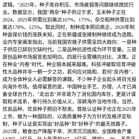
逻辑。″2025年，种子库存积压、市场疲弱等问题继续搅扰行
业。数据显示，我国″两杂″种子供过于求，玉米种子正在
2024、2025年供需比别离达167%、175%，杂交稻种供需比别
离达178%、125%。取此同时，制种成本照旧高企，2026年制
种亩保价钱的涨跌未知，正在新疆或张掖制种继续成为选题。
业内专家阐发指出，当前我国农做子供需呈四大趋向：一是种
子供应已辞别欠缺时代。二是品种抗逆性成为环节变量。三是
原创品种市场报答愈加明白。四是行业需横向对比、决策。正
在种业″内卷″时代，种企赔本越来越难。科技冲破取培育冲破
性大品种并非一朝一夕之功，若何应对挑和、若何″反内卷″，
成为全体种业人必需解答的课题。不少种子企业起头将目光投
向海外市场。值得留意的是，中国种业手艺、办理、人才已具
备全球合作力，″走出去″并非是为了消化国内库存，更是计谋
取和术连系，奉行持久价值从义，深耕海外当地市场，当然，
优良品种、优良种子照旧不愁卖。首批认证种子也正在2025年
上市，做为一种国际的、以高质量种子为方针的及格评定轨
制，种子认证是实现由″好品种″到″好种子″的最无效路子。
2025年，粮食出产降服干旱、洪涝沉沉挑和，全国粮食产量
14297。5亿斤，比上年添加167。5亿斤，增加1。2%，不变正