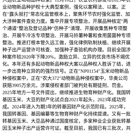
业动物新品种护权十大典型案例，强化以案释法、以案。正
在″露头就打″常态化监管根本上，聚焦环节农时强化监管、加
大涉种案件查处力度。集中开展专项整治，开展品种核定″两
个通道″整治及登记品种″仿种子″清理、开展收集售种专项整
治、开展牛冷冻专项整治、开展马铃薯种薯和食用菌菌种专项
整治。推进打根本管久远工做，强化律例轨制扶植、继续开展
种子出产运营许可核查、加强种子查验机构办理。目前全国涉
种案件较2020年下降20%，激励立异、立异的优良市场不竭优
化。本年还有多起动物新品种权大案以品种权人胜诉了结，进
一步出育种立异的的强烈信号。正在″NP01154″玉米动物新品
种侵权案中，正在″农大372″动物新品种侵权案中，华奥公司
获赔3905万余元，涉案侵权者部门被判处有期徒刑、罚金。
2025年地方一号文件提出，继续推进生物育种财产化。我国转
基因玉米、大豆的财产化试点自2021年起头，2023年成功完
成。2024年进入为期3年的转基因财产化示范阶段。2025年，
我国转基因、基因编纂等生物育种财产化持续提速。又有一批
转基因玉米、大豆品种通过国度核定，多家种业企业获批转基
因玉米种子出产运营许可证。截至目前，我国已有三批次，共