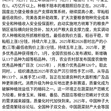
在1。4万亿斤以上。种粮不赔本的难题照旧存正在。2025年，
国度出力健全粮食出产支撑政策系统，继续提高小麦、早籼稻
最低收购价，完美各类补助政策，扩大次要粮食物种完全成本
安全和种植收入安全投保面积，启动实施地方统筹下的粮食产
销区省际横向好处弥补，加大对产粮大县支撑力度，充实调动
农人种粮和处所抓粮积极性。最低收购价方面，稻谷平稳，早
籼稻上涨1分钱，持续六年上涨。2025年和2026昔时出产的小
麦(三等)最低收购价上涨1分钱，持续五年上涨。2025年，更
多优秀品种获得推介。3月，全国农技核心发布通知，新增确
认13个品种为超等稻品种。7月，农业农村部发布国度农做物
优秀品种推广目次（2025年），共推介优秀品种326个。取此
同时，，组织遴选出2025年农业严沉引领性手艺10项、从导品
种133个、从推手艺143项，旨正在加速良种的大面积推广及品
种更新换代。消费升级为种业斥地出更多新赛道，质量化成为
破解种植效益低下的暗码之一。这一环境正在蔬菜财产范畴尤
为较着，鲜食玉米、辣椒、番茄、西甜瓜等细分范畴对于优良
的需求越来越强，质量化时代加快到来。2025年，中国种子大
会暨南繁硅谷论坛、全国种子双交会、中国蔬菜财产大会等国