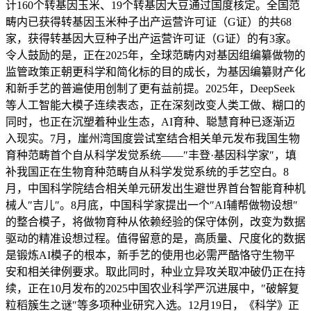
计160个转基因玉米、19个转基因大豆通过国度核定。全国范
畴内已获得转基因玉米种子出产运营许可证（G证）的共68
家，获得转基因大豆种子出产运营许可证（G证）的有3家。
令人鼓励的是，正在2025年，全球范畴内对基因组编纂做物的
监管政策正朝更科学和简化标的目的成长，为基因编纂财产化
和新手艺的普遍使用创制了更有益前提。2025年，DeepSeek
等人工智能大模子连续表态，正在深刻改变人类工做、糊口的
同时，也正在沉塑着种业生态，AI育种、聪慧育种已逐渐迈
入现实。7月，崖州湾国度尝试室结合相关单元发布我国生物
育种范畴首个自从科学发觉系统——″丰登·基因科学家″，填
补我国正在生物育种范畴自从科学发觉系统的手艺空白。8
月，中国科学院结合相关单元研发出生避世界首台智能育种机
械人″吉儿″。8月底，中国科学家提出一个″AI辅帮做物设想″
的整合模子，将做物育种从依赖经验的保守体例，改变为数据
驱动的精准设想过程。值得留意的是，高质量、尺度化的数据
是锻炼AI模子的根本，新手艺的使用也必需严酷恪守生物平
安和相关律例要求。取此同时，种业立异攻关取冲破仍正在持
续，正在10月发布的2025中国农业科学严沉进展中，″破解复
粒稻簇生之谜″等多项种业研究入选。12月19日，《科学》正