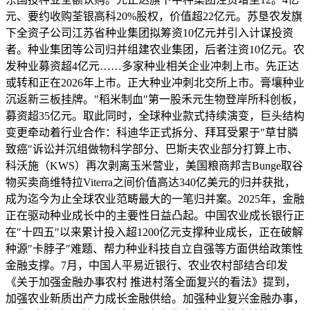
元、要约收购荃银高科20%股权，价值超22亿元。苏垦农发旗
下全资子公司江苏省种业集团拟筹资10亿元并引入计谋投资
者。种业集团等公司归并组建农业集团，后者注资10亿元。农
发种业募资超4亿元……多家种业相关企业冲刺上市。先正达
或转和正在2026年上市。正大种业冲刺北交所上市。膏壤种业
沉返新三板挂牌。″稻米制血″第一股禾元生物登岸所科创板，
募资超35亿元。取此同时，全球种业款式持续演变，巨头结构
变更牵动着行业合作：科迪华正式拆分、拜耳受累于″草甘膦
致癌″诉讼并沉组做物科学部分、巴斯夫农业部分打算上市、
科沃施（KWS）再次剥离玉米营业，美国粮商邦吉Bunge取谷
物买卖商维特拉Viterra之间价值高达340亿美元的归并获批，
成为迄今为止全球农业范畴最大的一笔归并案。2025年，金融
正在驱动种业成长中的主要性日益凸起。中国农业成长银行正
在″十四五″以来累计投入超1200亿元支撑种业成长，正在破解
种源″卡脖子″难题、帮力种业科技自立自强等方面供给政策性
金融支撑。7月，中国人平易近银行、农业农村部结合印发
《关于加强金融办事农村 推进村落全面复兴的看法》提到，
加强农业新质出产力成长金融供给。加强种业复兴金融办事，