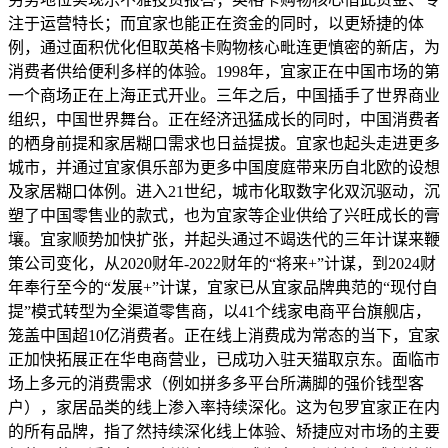
注于运营特长；而宜家也能正在资金的同时，以更矫捷的体
例，通过面积优化但取英格卡购物核心毗连更慎密的新店，为
消费者供给便利多样的体验。1998年，宜家正在中国市场的第
一个商场正在上海正式开业。三年之后，中国插手了世界商业
组织，中国世界舞台。正在经济迅猛成长的同时，中国消费者
的栖身前提和家居糊口需求也日益提拔。宜家也起头走进更多
城市，并通过宜家俱乐部为更多中国度庭带来历自北欧的设想
及家居糊口体例。进入21世纪，城市化取数字化双沉驱动，沉
塑了中国零售业的款式，也为宜家等企业供给了兴旺成长的膏
壤。宜家顺势加快扩张，并起头通过不竭迭代的三年计谋来鞭
策公司变化，从2020财年-2022财年的“将来+”计谋，到2024财
年奉行至今的“发展+”计谋，宜家已从宜家品牌典范的“现付自
提”模式转型为全渠道零售商，以41个线家电商平台旗舰店，
笼盖中国超10亿消费者。正在线上消费成为常态的当下，宜家
正加快拓展正在华电商营业，已成功入驻天猫取京东。面临市
场上多元的消费需求（例如拼多多平台所满脚的强价钱型客
户），家居品类的线上渗入率持续深化。这为包罗宜家正在内
的所有品牌，指了然持续深化线上体验、矫捷应对市场的主要