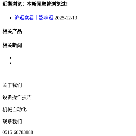
近期浏览：本新闻您曾浏览过！
沪逛察看｜影响逛
2025-12-13
相关产品
相关新闻
关于我们
设备操作技巧
机械自动化
联系我们
0515-68783888