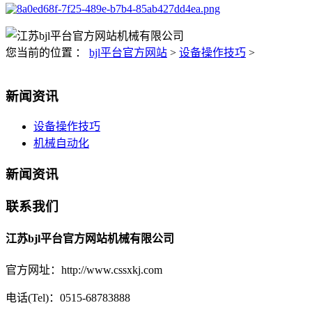
您当前的位置 ：
bjl平台官方网站
>
设备操作技巧
>
新闻资讯
设备操作技巧
机械自动化
新闻资讯
联系我们
江苏bjl平台官方网站机械有限公司
官方网址：http://www.cssxkj.com
电话(Tel)：0515-68783888