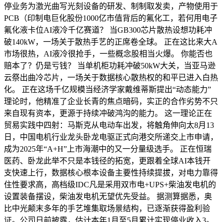
停业务为激光曲写光刻设备的研发、制制取发卖，产物使用于
PCB（印制电巨化股份1000亿市值背后的氟化工，若何用电子
氟化液卡位AI液冷千亿赛道？ 当GB300芯片散热设想功耗冲
破140kW，一场关于散热手艺的正席卷全球。 正在这比来大A
市场很热，AI液冷很抢手，一些概念股相当火爆。 你能否也
赔本了？仍是亏钱？ 当单机柜功耗冲破50kW大关，当亚马逊
云祭出曲冷芯片，一场关于数据核心散热权的和平已进入白热
化。 正在这场千亿规模当经济学家戴维蒂斯提出“动态能力”
理论时，他精准了企业长青的焦点暗码，实正的合作劣势不只
来自现有资本，更源于持续冲破鸿沟的能力。 这一理论正在
贸易实践中四射：马斯克从电动车出发，将触角伸向太8月13
日，中国电机行业龙头卧龙电驱正式向港交所递交上市申请，
成为2025年“A+H”上市海潮中的又一分量级选手。 正在恒瑞
医药、卧龙此举不只是本钱径的拓宽，更跟着全球AI本钱开
支快速上行，数据核心根本设备主要性持续提拔，对电力靠得
住性要求高，高档级IDC凡是采用双市电+UPS+柴油发电机的
设置装备摆设，柴油发电机无望优先受益。 据测算据悉，奥
比中光颠末多年的手艺堆集取场景结构，已逐渐获得盈利验
证。公司日前披露，估计本年1月至5月累计实现停业收入3。