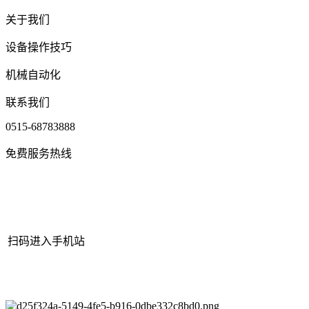
关于我们
设备操作技巧
机械自动化
联系我们
0515-68783888
免费服务热线
扫码进入手机站
网站地图
|
|
XML
|
© 2022 Copyright
江苏bjl平台官方网站机械有
限公司
All rights reserved.