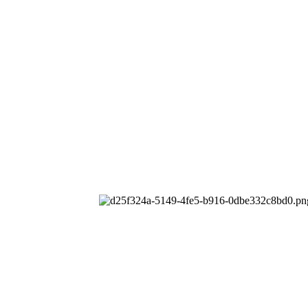
公司
All rights reserved.