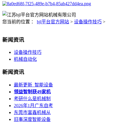
您当前的位置 ：
bjl平台官方网站
>
设备操作技巧
>
新闻资讯
设备操作技巧
机械自动化
新闻资讯
最新更新_智能设备
领益智制获49家机
考研什么是机械制
2026年1月广东自考
东莞市富鑫机械从
旧事深度智能设备