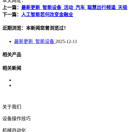
本文网址：
上一篇：
最新更新_智能设备_活动_汽车_聪慧出行频道_天极
下一篇：
人工智能若何改变金融业
近期浏览：本新闻您曾浏览过！
最新更新_智能设备
2025-12-11
相关产品
相关新闻
关于我们
设备操作技巧
机械自动化