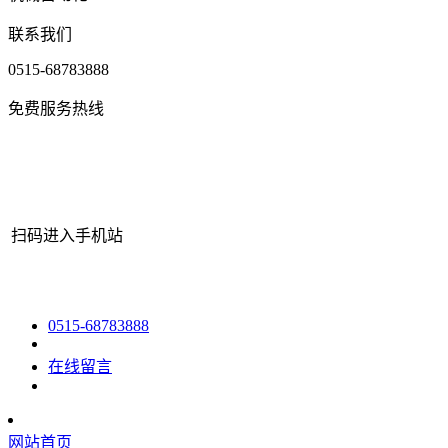
联系我们
0515-68783888
免费服务热线
扫码进入手机站
网站地图
|
|
XML
|
© 2022 Copyright
江苏bjl平台官方网站机械有限
0515-68783888
在线留言
网站首页