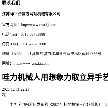
联系我们
江苏bjl平台官方网站机械有限公司
官方网址：http://www.cssxkj.com
电话(Tel)：0515-68783888
传真(Fax)：0515-68783088
地址（Add）：江苏省盐城市建湖县高新技术区南环路66号
网址：http://www.cssxkj.com
哇力机械人用想象力取立异手艺
2025-12-11 22:21
次
中国度电网近日发布的《2021年扫地机械人市场成长》（以