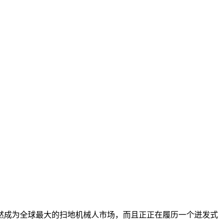
已然成为全球最大的扫地机械人市场，而且正正在履历一个迸发式