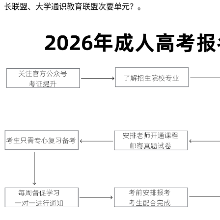
长联盟、大学通识教育联盟次要单元？。