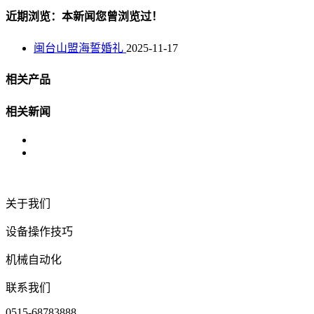
近期浏览：本新闻您曾浏览过！
闽台山盟海誓婚礼
2025-11-17
相关产品
相关新闻
关于我们
设备操作技巧
机械自动化
联系我们
0515-68783888