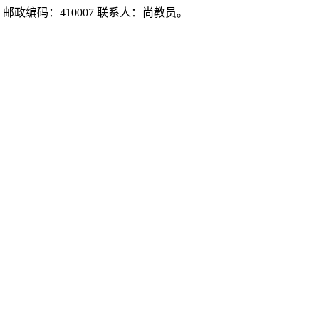
编码：410007 联系人：尚教员。