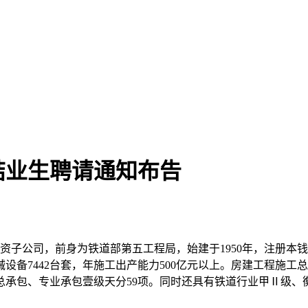
结业生聘请通知布告
公司，前身为铁道部第五工程局，始建于1950年，注册本钱17亿
机械设备7442台套，年施工出产能力500亿元以上。房建工程施
总承包、专业承包壹级天分59项。同时还具有铁道行业甲Ⅱ级、