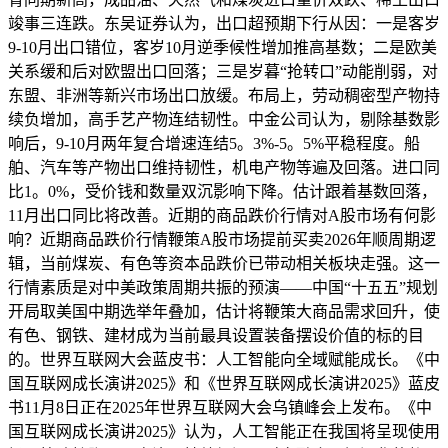
竣事三连跌。东吴证券认为，出口超预期下行从因：一是客岁
9-10月出口错位，客岁10月逆季候性增加推高基数；二是欧美
关系缓和后对欧盟出口回落；三是岁暮“抢转口”动能削弱，对
东盟、非洲等新兴市场出口放缓。布局上，劳动稠密型产物持
续负增加，高手艺产物连结韧性。中金公司认为，剔除基数影
响后，9-10月两年复合增速连结5。3%-5。5%平稳程度。船
舶、汽车等产物出口维持韧性，机电产物等遍及回落。进口同
比1。0%，受价钱和数量双沉影响下降。估计跟着基数回落，
11月出口同比将改善。近期的商品跌价行情对A股市场有何影
响？近期商品跌价行情鞭策A股市场提前买卖2026年顺周期逻
辑，当前煤炭、有色等资本品跌价已带动相关板块走强。这一
行情素质是对中美政策周期共振的预演——中国“十五五”规划
开局取美国中期选举年叠加，估计将鞭策大商品需求回升，使
有色、钢铁、建材成为当前最具设置装备摆设价值的标的目
的。世界互联网大会蓝皮书：人工智能向全域赋能成长。《中
国互联网成长演讲2025》和《世界互联网成长演讲2025》蓝皮
书11月8日正在2025年世界互联网大会乌镇峰会上发布。《中
国互联网成长演讲2025》认为，人工智能正在我国将呈现使用