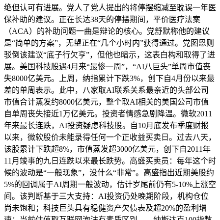
绝但认可有进展。党人了党人提出的将停摆缩减至耽误一年医
保补助的建议。正在长达38天的停摆期间，平价医疗法案
（ACA）的补助问题一曲是辩论的核心。党舒默称他的建议
是“简单的方案”，无望正在“几个小时内”获得通过。党图恩则
驳倒该建议“底子行欠亨”，但他也暗示，这表白构和取得了进
展。美国科技股遇4月来“最惨一周”，“AI八巨头”单周市值丧
失8000亿美元。上周，纳指累计下跌3%，创下自4月份以来最
差的单周表示。此中，八家取AI联系关系最亲近的头部公司
市值合计蒸发约8000亿美元，整个取AI相关的美国公司市值
自单周丧失接近1万亿美元。投资者情感急剧降温。微软2011
年来最长连跌，AI投资疑虑科技股。自10月底发布季度财报
以来，微软股价未能录得任何一个正收益买卖日。过去八天，
该股累计下跌超8%，市值蒸发超3000亿美元，创下自2011年
11月竣事的九日连跌以来最长跌势。高盛买卖员：每年这个时
候的波动是“一般现象”，没什么“非常”。高盛指出近期美股约
5%的回调属于AI周期一般波动，估计岁尾前仍有5-10%上涨空
间。该判断基于三大支持：AI投资仍处晚期阶段，机构仓位
尚未饱和；科技巨头具有稳健资产欠债表及超20%的盈利增
速；当前估值取互联网泡沫有素质区别——纳斯达克100指数