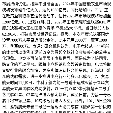
布局持续优化。按照不雅研全国，2024年中国智能农业市场规
模初次冲破千亿大关，达到1050亿元，同比增加11。7%。正
在政策盈利取手艺迭代驱动下，估计2025年市场规模将增加至
1200亿元。6、逛戏11月8日，2025年王者荣耀职业联赛KPL年
度总决赛初次正在国度体育场(鸟巢)昌大举行。当日参加人数
62196人，打破吉尼斯世界记载。据悉，本次年度总决赛同步
设置7000万人平易近币总金池，此中冠军2000万，亚军1000
万，季军800万。点评：研究机构认为，电子竞技从一个新兴
的体育活动体例正逐渐改变为惹起全球社交收集关心的公共文
化现象。电竞不再仅仅局限于虚拟世界，而是成为了跨国界、
跨文化的互动平台。跟着电竞场馆和文娱设备增加，电竞将取
文娱行业的融合加快，更多实体消费场合将呈现，以满脚不雅
众的线验需求，进一步推进电竞行业的多元化成长。7、贸易
航天时间11月9日，中科宇航力箭一号遥十运载火箭于春风贸
易航天立异试验区成功发射，以“一箭双星”体例将楚天二号手
艺试验01星、02星精准送入预定轨道。截至日前，力箭一号已
累计将75颗卫星、10吨级载荷送入太空。此外，10月18日至20
日，蓝箭航天朱雀三号遥一运载火箭完成首飞使命第一阶段的
加注合练及静态焚烧试验，为本年正式入轨发射和一级收受接