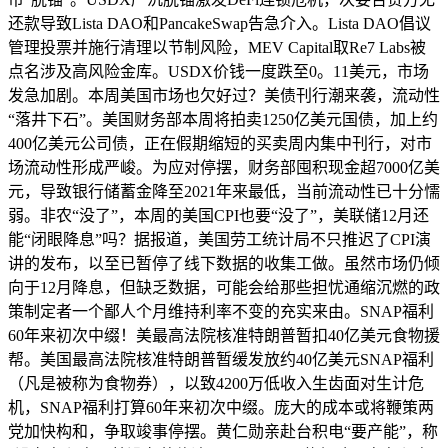
还款导致Lista DAO和PancakeSwap告急介入。Lista DAO倡议
管理投票并施行清理以节制风险，MEV Capital取Re7 Labs被
点名涉及高风险金库。USDX价钱一度跌至0。11美元，市场
发急加剧。本周美国市场也欠好过？美债刊行潮来袭，流动性
“落井下石”。美国财务部本周将拍卖1250亿美元国债，加上约
400亿美元公司债，正在假期缩短的买卖周内集中刊行，对市
场流动性形成严峻。为应对停摆，财务部囤积现金超7000亿美
元，导致银行储蓄金降至2021年来最低，当前流动性已十分懦
弱。非农“没了”，本周的美国CPI也要“没了”，美联储12月还
能“闭眼降息”吗？据报道，美国劳工统计局不只推迟了CPI演
讲的发布，以至已暂停了线下数据的收集工做。虽然市场仍倾
向于12月降息，但缺乏数据，可能会给那些担忧通缩沉燃的政
策制定者一个鄙人个月维持利率不变的充实来由。SNAP福利
60年来初次中缀！美最高法院核准特朗普暂扣40亿美元食物援
帮。美国最高法院核准特朗普暂缓发放约40亿美元SNAP福利
（凡是被称为食物券），以致4200万低收入生齿面对生计危
机，SNAP福利打算60年来初次中缀。庞大的成本或将鞭策两
党加快构和，争取竣事停摆。黄仁勋亲赴台积电“要产能”，称