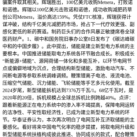
骗案件取其相关。辉瑞胜出，100亿美元收购Metsera，打败诺
和诺德。辉瑞以100亿美元击败诺和诺德，成功收购减肥药草
创公司Metsera，溢价高达159%。凭仗FTC核准，辉瑞获得计
谋冲破，结构千亿美元减肥药市场，抢占下一代疗效更强、副
感化更低的新药赛道。制药巨头们的合作风暴正敏捷席卷全球
医药财产。1、碳中和国务院旧事办公室8日发布了《碳达峰碳
中和的中国步履》。此中提出，储能是建立新型电力系统的主
要根本。中国推进储能取电力系统各环节融合成长。积极成长
“新能源+储能”、源网荷储一体化和多能互补，以环节电网节
点或偏僻地域为沉点，合理结构新型储能，激励电动汽车、不
间断电源等参取系统调峰调频。鞭策锂离子电池、液流电池、
压缩空气储能、沉力储能、飞轮储能等手艺多元化使用。截至
2024岁尾，新型储能拆机达到7376万千瓦/1。68亿千瓦时，是
2020年的20倍，拆机规模占全球总拆机比例跨越40%。点评：
跟着新能源正在电力系统中的渗入率不竭提高，保障电网运转
的洁净性、平安性取经济性，已成为建立新型电力系统的环
节。华泰证券认为，本次再次明白了电网互补互济取储能的主
要感化。看好将来中国电气化率的稳步提拔，将取电网升级和
新型储能系统扶植构成彼此推进、协同成长的款式，配合鞭策