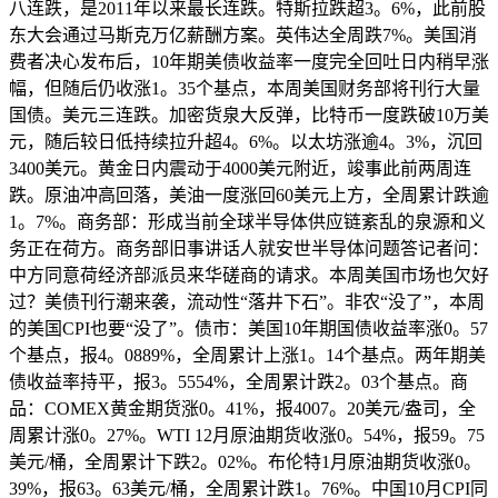
八连跌，是2011年以来最长连跌。特斯拉跌超3。6%，此前股
东大会通过马斯克万亿薪酬方案。英伟达全周跌7%。美国消
费者决心发布后，10年期美债收益率一度完全回吐日内稍早涨
幅，但随后仍收涨1。35个基点，本周美国财务部将刊行大量
国债。美元三连跌。加密货泉大反弹，比特币一度跌破10万美
元，随后较日低持续拉升超4。6%。以太坊涨逾4。3%，沉回
3400美元。黄金日内震动于4000美元附近，竣事此前两周连
跌。原油冲高回落，美油一度涨回60美元上方，全周累计跌逾
1。7%。商务部：形成当前全球半导体供应链紊乱的泉源和义
务正在荷方。商务部旧事讲话人就安世半导体问题答记者问：
中方同意荷经济部派员来华磋商的请求。本周美国市场也欠好
过？美债刊行潮来袭，流动性“落井下石”。非农“没了”，本周
的美国CPI也要“没了”。债市：美国10年期国债收益率涨0。57
个基点，报4。0889%，全周累计上涨1。14个基点。两年期美
债收益率持平，报3。5554%，全周累计跌2。03个基点。商
品：COMEX黄金期货涨0。41%，报4007。20美元/盎司，全
周累计涨0。27%。WTI 12月原油期货收涨0。54%，报59。75
美元/桶，全周累计下跌2。02%。布伦特1月原油期货收涨0。
39%，报63。63美元/桶，全周累计跌1。76%。中国10月CPI同