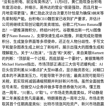
“没有台积电、就没有英伟达”。11月8日，黄仁勋现身台积电
年度活动会，并暗示，英伟达的营业“很是强劲，而且月复一
月地变得更强”。黄仁勋此次访台次要方针恰是为确保3纳米等
先辈制程产能。台积电CEO魏哲家已收到扩产要求，并估计
公司将继续实现创记载的发卖增加。谷歌二代Nano Banana爆
出！一键推演微积分，终结PS时代。谷歌推出新一代AI图像
模子Nano Banana 2，支撑快速生成4K图像，并能完成处理微
积分、生成复杂界面等多项使命，还正在人物分歧性、手写文
字和复杂图表生成上树立了新标杆。展示出强大的图像生成和
理解能力。关于“AI泡沫”，“当选”和“关税”，来自美银Hartnett
的判断：“顶部是一个过程，而底部是一个霎时”。美银策略师
Michael Hartnett指出，市场顶部正通过三大信号迟缓构成：AI
巨头信贷利差从50基点扩大至80基点，显示融资恶化；对糊口
成本的不满激发压力，可能导致干涉价钱；最高法院可能现行
关税，若实现将减弱通缩预期并利好新兴市场。虽然全面抛售
信号未现，但做空AI企券并做多零息债券做为对冲。懂王胜
选一周年，“川普2。0”取“1。0”市场走势高度类似，坏动静是
第二年美股走势凡是最差。特朗普胜选一周年之际，市场走势
取其首个任期高度类似：比特币领涨风险资产、新兴市场跑赢