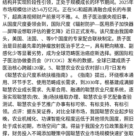
结构并实现阶段性引领，正处于规模成长的环节期间。2025年
市场规模估计达5-6万亿元。正在5G和超高清融合成长的布景
下，超高清视频财产前景可不雅。4、质子医治据央视旧事，
从国度尺度委领会到，国际尺度《辐射防护—医用质子加快器
—屏障设想取评估的要乞降》近日正式发布。该尺度由我国牵
头，美国、法国、、等9个国度的专家配合联袂制定。质子医
治是目前最先辈的肿瘤放射医治手艺之一，具有靶向精准、副
感化少等显著劣势，成为全球范畴医治癌症新选择。据国际粒
子医治协做委员会（PTCOG）发布的数据，全球已建成质子
医治核心跨越120家。5、聪慧农业农业农村部11月7日发布
《聪慧农业尺度系统扶植指南》。《指南》提出，环绕根本通
用、环节手艺、使用范畴成长需求，到2030年，根基建成满脚
聪慧农业成长需求、先辈合用、融通的聪慧农业尺度系统，逐
渐实现聪慧农(牧、渔)场扶植取办理、聪慧农业手艺配备查验
测试、聪慧农业手艺推广办事有标可依、有标支持、有标引
领。点评：据东吴证券，对比全球市场，我国聪慧农业起步较
晚，农业机械化、功课智能化程度远低于其他领先国度，照旧
处于成长初期，市场空间广漠。得益于我国全方位政策盈利支
撑，财务投入不竭添加鞭策中国聪慧农业市场规模快速扩张取