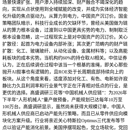
场景快速扩张、用户渗入持续加深、财产融合不竭深化的趋
向，实现从点状使用到全域赋能的改变，并成为实体经济智能
化升级的焦点驱动力。从算力到电力，中国资产沉订价。国金
策略团队暗示，科技行业成长的欠缺环节，曾经从美国做为链
从的算力根本设备，过渡到以中国更具劣势的电力、制制取泛
根本设备范畴，这一过程现实上是对中国资产的沉订价。关心
扩散径：起首为电力设备内部补涨；其次更广范畴内的财产链
扩散：化工、玻璃玻纤、从动化设备、金属材料等；以及高能
耗板块的成本劣势。当机构约60%的持仓取AI相关。中信证券
认为，正在后续调仓过程中该当一个根基的准绳，即关心那些
抛开AI叙事也有逻辑的，且ROE处于长周期底部持续向上的
板块。从这个角度来看，适度添加对化工、有色、电新如许寂
静比力久且利润率和行业景气宇正在汗青相对低点的行业，是
更优的选择。高盛调研三花等“中国机械人供应链”：为2026年
下半年“人形机械人”量产做预备，产能规划已达每年10万至
100万台。高盛调研显示，虽然尚未获得大规模订单，中国人
形机械人供应商已启动产能先行策略，而且已从零件供应向模
块化方案升级。行业将亲近关心特斯拉Optimus三代发布等节
点以验证产能消化前景。美国停摆现起色，党立场软化，党回