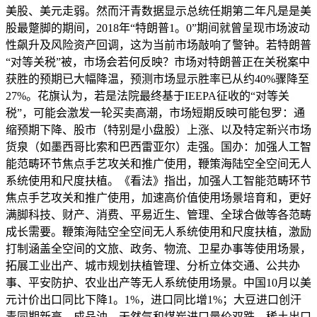
美股、美元走弱。然而汗青数据显示总统任期第二年凡是是美
股最蹩脚的期间，2018年“特朗普1。0”期间就曾呈现市场波动
性飙升及风险资产回调，这为当前市场敲响了警钟。若特朗普
“对等关税”被，市场会若何反映？市场对特朗普正在关税案中
获胜的预期已大幅降温，预测市场显示胜率已从约40%骤降至
27%。花旗认为，若是法院最终基于IEEPA征收的“对等关
税”，可能会激发一轮买卖高潮，市场短期反映可能包罗：通
缩预期下降、股市（特别是小盘股）上涨、以及特定新兴市场
货泉（如墨西哥比索和巴西雷亚尔）走强。国办：加强人工智
能范畴环节焦点手艺攻关和推广使用，鞭策海陆空全空间无人
系统使用和尺度扶植。《看法》指出，加强人工智能范畴环节
焦点手艺攻关和推广使用，加速高价值使用场景培育和，更好
满脚科技、财产、消费、平易近生、管理、全球合做等各范畴
成长需要。鞭策海陆空全空间无人系统使用和尺度扶植，激励
打制涵盖全空间的文旅、政务、物流、卫星办事等使用场景，
拓展工业出产、城市规划扶植管理、分析立体交通、公共办
事、平安防护、农业出产等无人系统使用场景。中国10月以美
元计价出口同比下降1。1%，进口同比增1%；大豆进口创汗
青同期新高，成品油、天然气和煤炭进口量价双跌、稀土出口