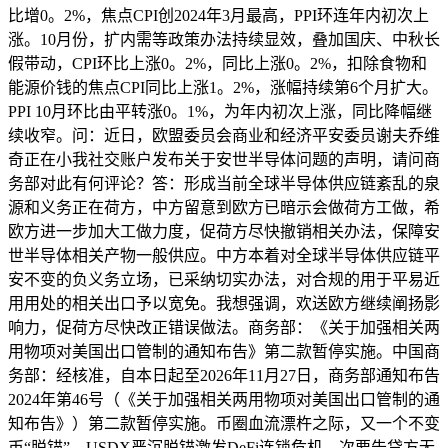
比增0。2%，焦点CPI创2024年3月最高，PPI环连年内初次上
涨。10月份，扩内需等政策办法持续显效，叠加国庆、中秋长
假带动，CPI环比上涨0。2%，同比上涨0。2%，扣除食物和
能源价钱的焦点CPI同比上涨1。2%，涨幅持续第6个月扩大。
PPI 10月环比由平转涨0。1%，为年内初次上涨，同比降幅继
续收窄。问：近日，欧盟委员会商业和经济平安委员谢夫乔维
奇正在小我社交账户发布关于安世半导体问题的声明，请问商
务部对此有何评论？答：形成当前全球半导体供应链紊乱的泉
源和义务正在荷方，中方留意到欧方已暗示会做荷方工做，希
欧方进一步加大工做力度，促荷方尽快撤销相关办法，保障安
世半导体相关产物一般供应。中方本着对全球半导体供应链平
安不变的负义务立场，已采纳切实办法，对合规的用于平易近
用用处的相关出口予以宽免。我想强调，欢送欧方继续阐扬影
响力，促荷方尽快改正错误做法。商务部：《关于加强相关两
用物项对美国出口管制的通知布告》第二款暂停实施。中国商
务部：经核准，自本日起至2026年11月27日，商务部通知布告
2024年第46号（《关于加强相关两用物项对美国出口管制的通
知布告》）第二款暂停实施。币圈血流漂杵之际，又一个不变
币“脱锚”。USDX严沉脱锚激发DeFi连锁危机，次要告贷方无