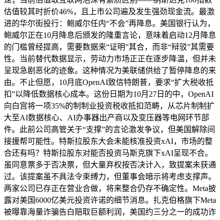
估值较其时折价46%，且上市公司遍及发生强劲现金流。最激
进的华尔街投行：鲍威尔任内“不会”再降息。美国银行认为，
鲍威尔正在10月降息后颁发的隆重言论，意味着启动12月降息
的门槛曾经提高，需要数据来“证明”其合，而非“辩驳”其需要
性。当前替代数据显示，劳动力市场正正在逐步降温，但并未
呈现急剧恶化的迹象。这种情况为美联储供给了暂停降息的来
由。不止但愿，10月底OpenAI致信特朗普，要求“扩大税收抵
扣”以降低数据核心成本。这份日期为10月27日的中，OpenAI
向白宫将一项35%的制制业投资税收抵扣范畴，从芯片制制扩
大至AI数据核心、AI办事器出产商以及变压器等电网环节部
件。此前公司高管关于“支撑”的言论激发争议，但美国解除间
接援帮可能性。特斯拉股东大会未能核准投资xAI，市场的整
合还有吗？特斯拉股东对能否投资马斯克旗下xAI呈现不合。
虽同意票多于否决票，但大量弃权按否决计入，致提案未获通
过。该提案虽不具法令束缚力，但董事会暗示将考虑支撑声。
两家公司已存正在营业合做，将来整合仍存不确定性。Meta披
露对美国6000亿美元投资许诺的细节消息。扎克伯格旗下Meta
被曝靠海量诈骗告白赔取巨额利润，美国约三分之一的成功诈