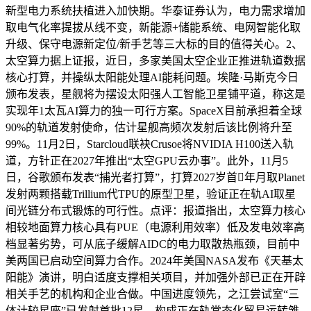
新型电力系统扶植进入加快期。华泰证券认为，电力需求增加
取电气化率提拔从线不变，新能源+储能系统、电网智能化取
升级、保守电源新定位/新手艺等三大标的目的值得关心。2、
太空算力据上证报，近日，多家美国太空企业正推进轨道数据
核心打算，并操纵太阳能处理AI能耗问题。埃隆·马斯克今日
颁布发表，星舰将为摆设太阳强人工智能卫星铺平道，称这是
实现年1太瓦AI算力的独一可行方案。SpaceX目前承担着全球
90%的轨道发射使命，估计星舰高频次发射后该比例将升至
99%。11月2日，Starcloud联袂Crusoe将NVIDIA H100送入轨
道，方针正在2027年推出“太空GPU云办事”。此外，11月5
日，谷歌颁布发表“捕光者打算”，打算2027岁首年月取Planet
发射两颗搭载Trillium代TPU的原型卫星，验证正在轨AI取星
间光链分布式锻炼的可行性。点评：报道指出，太空算力核心
相较地面算力核心具有PUE（电源利用效率）低及发电效率高
档显著劣势，可从底子缓解AIDC的电力取散热瓶颈，目前中
美两国已启动空间算力合作。2024年美国NASA发布《天基太
阳能》演讲，明白适度支撑相关项目，并加强外部已正在开辟
相关手艺的机构和企业合做。中国进度领先，之江尝试室“三
体计较星座”已发射首批12星，构成正在轨常态化贸易运转雏