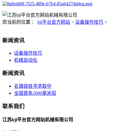
您当前的位置 ：
bjl平台官方网站
>
设备操作技巧
>
新闻资讯
设备操作技巧
机械自动化
新闻资讯
名镇容桂寻求取中
全国首条2000毫米铝
联系我们
江苏bjl平台官方网站机械有限公司