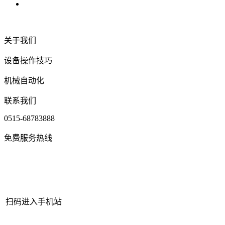
关于我们
设备操作技巧
机械自动化
联系我们
0515-68783888
免费服务热线
扫码进入手机站