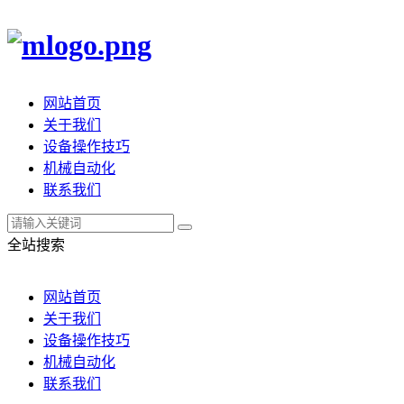
网站首页
关于我们
设备操作技巧
机械自动化
联系我们
全站搜索
网站首页
关于我们
设备操作技巧
机械自动化
联系我们