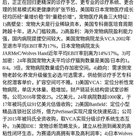
后，正正在回归更精深的诊疗手艺、更专业的诊疗系统、更合
理的贸易模式和更健康的扩张节拍，美国取日本宠物医疗成长
径均历经“量增价稳”到“量稳价增”，宠物医疗具备三大特征：
1)高壁垒：宠物大夫是行业稀缺资本，美国专科兽医培育周期
跨越十年，进入门槛较高。2)高盈利：海外宠物病院盈利能力
强，国内病院提拔空间较大，美国宠物病院龙头VCA 2002年
至退市平均EBIT率为17%，日本宠物病院龙头
JARMeC/Wolves Hand近年平均EBIT率别离为14%/17%。3)可
加密：24年我国宠物大夫平均诊疗猫狗数量是美国/日本的1。
8/4。3倍，宠物病院数量或仍存加密空间。4)趋向：需求侧宠
物老龄化/养宠升级催生必选/可选需求，供给侧诊疗手艺专科
化挖潜客单价，扩容空间可不雅。1)美国VCA：定位分析性宠
物病院，单店大体量、稳增加，财产链延长结构尝试室诊断
等。公司2016年营收25。2亿美元，24年病院数超1000家，于
17年被玛氏以91亿美元估值收购；2)美国Banfield：定位小型
精品连锁社区诊所，借力PetSmart实现尺度化快速拓店；公司
于2015年被玛氏全资收购，取VCA实现分级诊疗系统生态互
补。3)美国IDE：宠物诊断范畴龙头，建立从检测到阐发的高
粘性闭环生态，为赛道内高拥有率及高利润率；4)日本Wolves