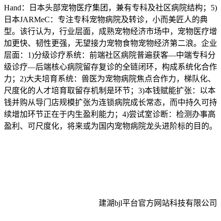
Hand：日本头部宠物医疗集团，兼有专科及社区病院结构；5)
日本JARMeC：专注专科宠物病院及转诊，小而美匠人的典
型。该行认为，行业层面，成熟宠物经济市场中，宠物医疗增
加更快、韧性更强，无望接力宠物食物宠物经济第二浪。企业
层面：1)分级诊疗系统：前端社区病院普遍获客—中端专科分
级诊疗—后端核心病院留存复诊的全链闭环，构成系统化合作
力；2)大夫培育系统：兽医为宠物病院焦点合作力，梯队化、
尺度化的人才培育取留存机制是环节；3)本钱赋能扩张：以本
钱并购从导门店规模扩张为连锁病院成长常态，而中持久可持
续增加环节正在于内生盈利能力；4)尝试室诊断：检测办事高
盈利、可尺度化，将来或为国内宠物病院龙头进阶标的目的。
建湖bjl平台官方网站科技有限公司