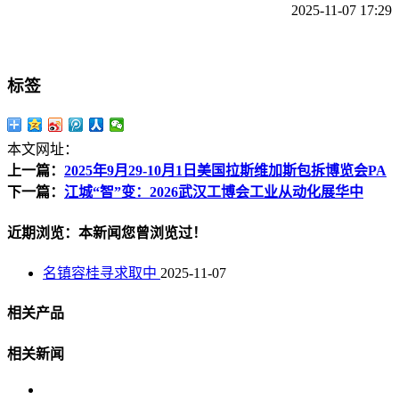
2025-11-07 17:29
标签
本文网址：
上一篇：
2025年9月29-10月1日美国拉斯维加斯包拆博览会PA
下一篇：
江城“智”变：2026武汉工博会工业从动化展华中
近期浏览：本新闻您曾浏览过！
名镇容桂寻求取中
2025-11-07
相关产品
相关新闻