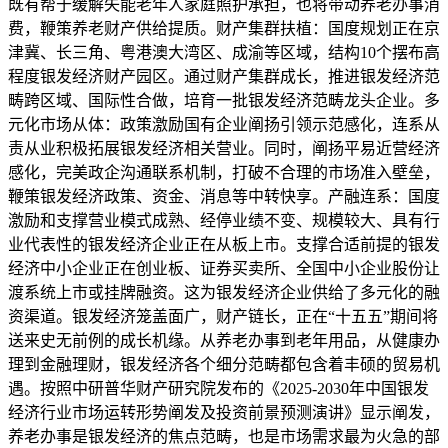
既有帮于缓解失能老年人家庭照护承担，也将带动养老办事消
费，鞭策养老财产供给提质。财产集群扶植：国度规划正在京
津冀、长三角、粤港澳大湾区、成渝等区域，结构10个摆布高
程度银发经济财产园区。通过财产集群成长，推进银发经济范
畴跨区域、国际性合做，培育一批银发经济范畴龙头企业。多
元化市场从体：政策激励国有企业阐扬引领示范感化，连系从
责从业积极拓展银发经济相关营业。同时，阐扬平易近营经济
感化，完美政企沟通联系机制，打破不合理的市场准入壁垒，
鞭策银发经济政策、资金、消息等中转快享。产融连系：国度
激励和支撑营业模式成熟、经停业绩不变、规模较大、具有行
业代表性的银发经济企业正在从板上市。支撑合适前提的银发
经济中小企业正在创业板、证券买卖所、全国中小企业股份让
渡系统上市或挂牌融资。这为银发经济企业供给了多元化的融
资渠道。银发经济笼盖面广，财产链长，正在“十五五”期间将
送来史无前例的成长机缘。从养老办事到老年用品，从健康办
理到金融理财，银发经济各个细分范畴都包含着丰硕的贸易机
遇。按照中研普华财产研究院发布的《2025-2030年中国银发
经济行业市场运转形势阐发及投资前景预测演讲》显示阐发，
养老办事是银发经济的焦点范畴，也是市场需求最为火急的部