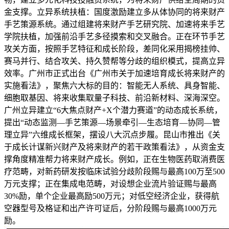
金支撑。立异系统扶植：国度激励建立多从体协同的将来财产
手艺策源系统。通过组建将来财产手艺研究院、加速将来手艺
学院扶植，加强前沿手艺多径摸索和交叉融合。正在环节手艺
攻关方面，按照手艺特征和成长阶段，差同化采用揭榜挂帅、
赛马并行、结合攻关、持久赞帮等分歧的组织模式，提高立异
效率。广州市正式出台《广州市关于加速培育成长将来财产的
实施看法》，聚焦六大标的目的：智能无人系统、具身智能、
细胞取基因、将来收集取量子科技、前沿新材料、深海深空。
广州立异建立“6大焦点财产+X个潜力赛道”的动态成长系统，
提出“动态监测—手艺策源—场景牵引—生态培育—协同—管
理立异”六维成长框架，摆设八大沉点步履。昆山市推出《关
于成长计谋新兴财产及将来财产的若干政策看法》，从资金支
撑角度精准帮力将来财产成长。例如，正在生物医药取消费医
疗范畴，对新药研发按临床试验分歧阶段赐与最高100万至500
万元支撑；正在集成电范畴，对设想企业流片验证赐与最高
30%励，单个企业最高励500万元；对低空经济企业，获得航
空器型号及格证和出产许可证后，分阶段赐与最高1000万元
励。