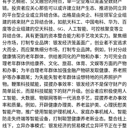
有手艺稠密、交叉融合的特点，单一企业难以笼盖全数财产
链。投资者应关心那些可以或许建立财产生态、推进协同立异
的平台型企业或立异结合体。出格是由央企、科技领军企业组
建的将来财产立异结合体，如航天科工、中国电科、华为、百
度等企业组建的空天科技、6G、人工智能、可控核聚变等立
异结合体，具有更强的资本整合能力和手艺攻关实力。聚焦细
分市场，打制专业品牌：银发经济笼盖面广，创业者不宜逃求
大而全，而应聚焦细分市场，打制专业品牌。例如，针对分歧
健康情况的老年群体，供给差同化的产物和办事：为可完全自
理老年群体供给康养、文化、旅逛、体育、文娱等方面的产物
和办事；为半自理老年群体加强金融产物研发取健康、养老照
护等办事跟尾；为失能失智老年群体设想特地的托养照护产
物。鞭策科技赋能，提拔办事效率：银发经济不是保守财产的
简单延长，而是科技赋能下的财产升级。创业者应积极使用人
工智能、大数据、物联网等新一代消息手艺，提拔养老办事效
率和质量。例如，开辟健康办理类、养老监护类、心理抚慰类
智能产物，推广使用智能护理机械人、家庭办事机械人、智能
防走失终端等智能设备，打制聪慧健康养老新业态。整合线上
线下，立异办事模式：银发经济的贸易模式立异环节正在于整