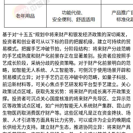
基于对“十五五”规划中将来财产和银发经济政策的深切阐发，
投资者和创业者可从以下标的目的把握机缘，建立可持续的贸
易模式。把握手艺冲破节拍，分阶段结构：将来财产分歧范畴
的手艺成熟度和财产化前景存正在显著差别。投资者应按照手
艺成长阶段，采纳分歧的投资策略。对于财产化前景明白的范
畴，如智能无人系统、人工智能等，可侧沉于使用场景开辟和
贸易模式立异；对于手艺仍正在冲破中的范畴，如量子科技、
前沿新材料等，可关心焦点手艺研发和平台型手艺建立。关心
政策试点区域，获取先发劣势：将来财产的成长离不开政策支
撑。投资者可沉点关心国度核准的将来财产先导区、立异示范
区等政策试点区域，如广州的智能无人系统财产集群、昆山的
生物医药取消费医疗财产等。这些区域凡是正在资金搀扶、场
景、人才引进等方面具有比力劣势，可以或许为企业的晚期成
长供给无力支持。建立财产生态，推进协同立异：将来财产具