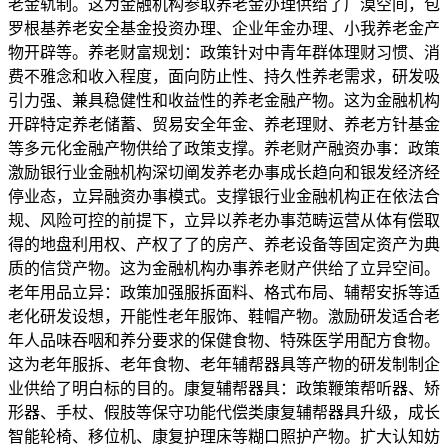
老金轨制。这为金融机构参取养老金办理供给了广漠空间，包
罗根基养老安全基金投资办理、企业年金办理、小我养老金产
物开辟等。养老财富规划：政策针对中青年群体理财习惯、消
费不雅念和收入程度，面向防止性、持久性养老需求，研发吸
引力强、兼具稳健性和收益性的养老金融产物。这为金融机构
开辟特定养老储蓄、贸易安全年金、养老理财、养老方针基金
等多元化金融产物供给了政策支撑。养老财产融资办事：政策
激励银行业金融机构深切阐发养老办事成长趋向和银发经济经
停业态，立异融资办事模式。支撑银行业金融机构正在依法合
规、风险可控的前提下，立异以养老办事范畴运营从体有偿取
得的地盘利用权、产权了了的房产、养老设备等固定资产为典
质的信贷产物。这为金融机构办事养老财产供给了立异空间。
老年用品立异：政策加强服拆面料、格式布局、辅帮安拆等适
老化研发设想，开能性老年服饰、鞋帽产物。激励研发适合老
年人品味吞咽和养分要求的保健食物、特殊医学用配方食物。
这为老年服拆、老年食物、老年辅帮器具等产物的研发制制企
业供给了明白标的目的。康复辅帮器具：政策鞭策帮听器、矫
形器、手杖、假肢等保守功能代偿类康复辅帮器具升级，成长
智能轮椅、移位机、康复护理床等糊口照护产物。扩大认知妨