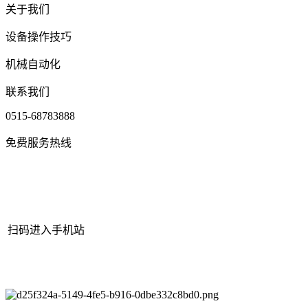
关于我们
设备操作技巧
机械自动化
联系我们
0515-68783888
免费服务热线
扫码进入手机站
网站地图
|
|
XML
|
© 2022 Copyright
江苏bjl平台官方网站机械有
限公司
All rights reserved.