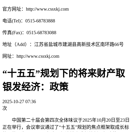
官方网址：http://www.cssxkj.com
电话(Tel)：0515-68783888
传真(Fax)：0515-68783088
地址（Add）：江苏省盐城市建湖县高新技术区南环路66号
网址：http://www.cssxkj.com
“十五五”规划下的将来财产取
银发经济：政策
2025-10-27 07:36
次
中国第二十届会第四次全体味议于2025年10月20日至23日
正在举行，会议审议通过了“十五五”规划的焦点框架取成长标