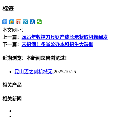
标签
本文网址：
上一篇：
2025年数控刀具财产成长示状取机缘阐发
下一篇：
未招满！多省公办本科招生大缺额
近期浏览：本新闻您曾浏览过！
昆山迈之创机械无
2025-10-25
相关产品
相关新闻