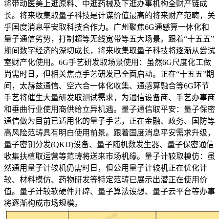
将带动医美上逛原料、中逛药械及下逛办事机构全财产链成
长。将来收集取量子科技是计谋价值最高的将来财产范畴，关
乎国度消息平安取科技合作力。广州聚焦6G通感算一体化和
量子通信劣势，打制超等无线宽带等五大场景。跟着“十五五”
期间数字经济的深切成长，将来收集取量子科技将逐渐从尝试
室财产化使用。6G手艺研发取场景使用：虽然6G尺度化工做
尚需时日，但相关焦点手艺研发已全面启动。正在“十五五”期
间，太赫兹通信、空六合一体化收集、通感算融合等6G环节
手艺将催生大量研发取测试需求，为通信设备商、手艺办事商
和垂曲行业使用商供给立异机遇。量子通信取平安：量子保密
通信做为目前已适用化的量子手艺，正在金融、政务、国防等
高风险范畴具有明白使用前景。跟着国度消息平安需求升级，
量子密钥分发(QKD)设备、量子随机数发生器、量子保密通信
收集扶植取运营等范畴将送来市场机缘。量子计较取模仿：虽
然通用量子计较机仍需时日，但公用量子计较机正在优化计
较、材料模仿、药物研发等特定范畴已展示出潜正在使用价
值。量子计较软硬件开辟、量子算法设想、量子云平台等办事
将逐渐构成市场规模。