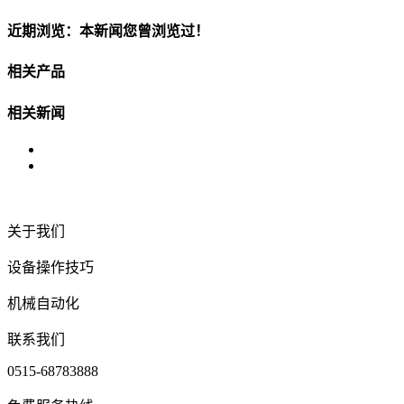
近期浏览：本新闻您曾浏览过！
相关产品
相关新闻
关于我们
设备操作技巧
机械自动化
联系我们
0515-68783888