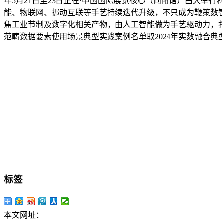
年5月21日至23日正在·中国国际展览核心（向阳馆）昌大
能、物联网、挪动互联等手艺持续迭代升级，不只成为鞭策数智
焦工业节制及数字化相关产物，由人工智能做为手艺驱动力，打
范畴数据要素使用场景典型实践案例名单取2024年实数融合
标签
本文网址：