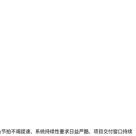
备节拍不竭提速、系统持续性要求日益严酷、项目交付窗口持续