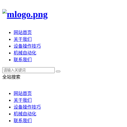
网站首页
关于我们
设备操作技巧
机械自动化
联系我们
全站搜索
网站首页
关于我们
设备操作技巧
机械自动化
联系我们