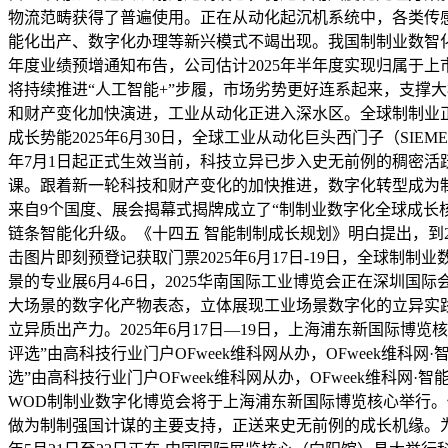
物流范畴获得了普遍使用。正在从动化起沉机系统中，各类传
能化出产、数字化办理等新兴模式不竭出现。我国制制业数智化
年度业绩预增通知布告，公司估计2025年半年度实现归属于上市
将持续推进“人工智能+”步履，市场劣势更好连系起来，支撑
和财产变化加快演进，工业从动化正进入深水区。全球制制业正
成长势能2025年6月30日，全球工业从动化巨头西门子（SIEME
年7月1日起正式生效当前，科技立异已步入史无前例的稠密
课。跟着新一轮科技和财产变化的加快推进，数字化转型成为制制
来自9个国度、展会揭幕式揭牌成立了“制制业数字化全球成长
链条智能化升级。《十四五 智能制制成长规划》明白提出，到2
击图片即刻预登记获取门票2025年6月17日-19日，全球
景的专业展6月4-6日，2025华南国际工业博览会正在深圳
大场景的数字化产物表态，立体展现工业场景数字化的立异实践
立异质出产力。2025年6月17日—19日，上海浦东新国际博览
评选”由高科技行业门户OFweek维科网从办，OFweek维科网·
选”由高科技行业门户OFweek维科网从办，OFweek维科网·智
WOD制制业数字化博览会将于上海浦东新国际博览核心举行。
做为制制强国计谋的主要支持，正送来史无前例的成长机缘。为进一